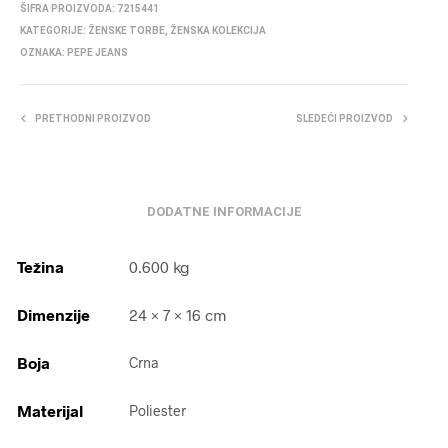
ŠIFRA PROIZVODA:
7215441
KATEGORIJE:
ŽENSKE TORBE
,
ŽENSKA KOLEKCIJA
OZNAKA:
PEPE JEANS
PRETHODNI PROIZVOD
SLEDEĆI PROIZVOD
DODATNE INFORMACIJE
Težina
0.600 kg
Dimenzije
24 × 7 × 16 cm
Boja
Crna
Materijal
Poliester