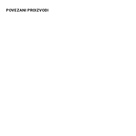
POVEZANI PROIZVODI
10599
RSD
11599
RSD
DODAJ U KORPU
DODAJ U KORPU