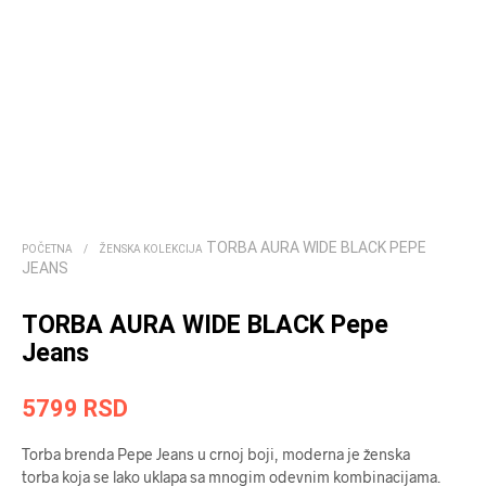
TORBA AURA WIDE BLACK PEPE
POČETNA
/
ŽENSKA KOLEKCIJA
JEANS
TORBA AURA WIDE BLACK Pepe
Jeans
5799
RSD
Torba brenda Pepe Jeans u crnoj boji, moderna je ženska
torba koja se lako uklapa sa mnogim odevnim kombinacijama.