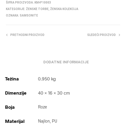
ŠIFRA PROIZVODA:
KM4*10003
KATEGORIJE:
ŽENSKE TORBE
,
ŽENSKA KOLEKCIJA
OZNAKA:
SAMSONITE
PRETHODNI PROIZVOD
SLEDEĆI PROIZVOD
DODATNE INFORMACIJE
Težina
0.950 kg
Dimenzije
40 × 16 × 30 cm
Boja
Roze
Materijal
Najlon, PU