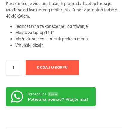
Karakterišu je više unutrašnjih pregrada. Laptop torba je
izrađena od kvalitetnog materijala. Dimenzije laptop torbe su
40x16x30cm.
Jednostavna za korišćenje i održavanje
Mesto za laptop 14.1″
Može da se nosi u ruci ili preko ramena
Vrhunski dizajn
DODAJ U KORPU
Torbeonline
Online
Potrebna pomoć? Pitajte nas!