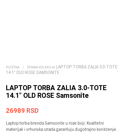
LAPTOP TORBA ZALIA 3.0-TOTE
POČETNA
/
ŽENSKA KOLEKCIJA
14.1″ OLD ROSE SAMSONITE
LAPTOP TORBA ZALIA 3.0-TOTE
14.1″ OLD ROSE Samsonite
26989
RSD
Laptop torba brenda Samsonite u roze boji. Kvalitetni
materijali i vrhunska izrada garantuju dugotrajno korišćenje.