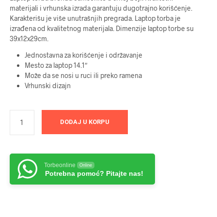
materijali i vrhunska izrada garantuju dugotrajno korišćenje.
Karakterišu je više unutrašnjih pregrada. Laptop torba je
izrađena od kvalitetnog materijala. Dimenzije laptop torbe su
39x12x29cm.
Jednostavna za korišćenje i održavanje
Mesto za laptop 14.1″
Može da se nosi u ruci ili preko ramena
Vrhunski dizajn
DODAJ U KORPU
Torbeonline
Online
Potrebna pomoć? Pitajte nas!