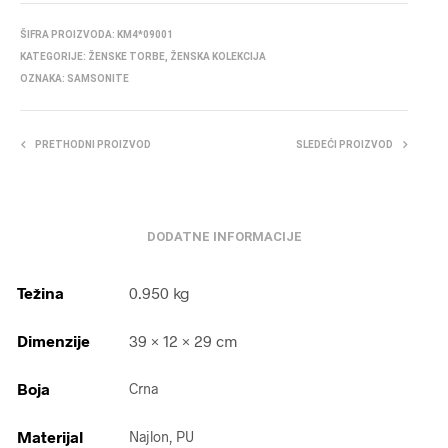
ŠIFRA PROIZVODA:
KM4*09001
KATEGORIJE:
ŽENSKE TORBE
,
ŽENSKA KOLEKCIJA
OZNAKA:
SAMSONITE
PRETHODNI PROIZVOD
SLEDEĆI PROIZVOD
DODATNE INFORMACIJE
Težina
0.950 kg
Dimenzije
39 × 12 × 29 cm
Boja
Crna
Materijal
Najlon, PU