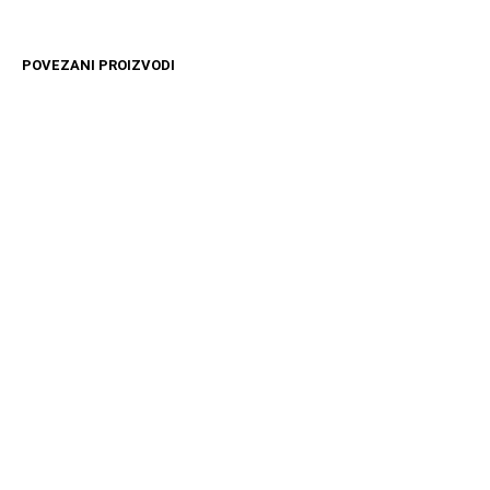
POVEZANI PROIZVODI
4899
RSD
10599
RSD
DODAJ U KORPU
DODAJ U KORPU