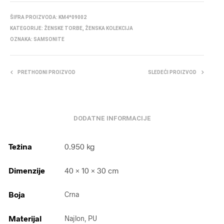
ŠIFRA PROIZVODA:
KM4*09002
KATEGORIJE:
ŽENSKE TORBE
,
ŽENSKA KOLEKCIJA
OZNAKA:
SAMSONITE
PRETHODNI PROIZVOD
SLEDEĆI PROIZVOD
DODATNE INFORMACIJE
Težina
0.950 kg
Dimenzije
40 × 10 × 30 cm
Boja
Crna
Materijal
Najlon, PU