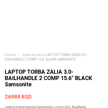
LAPTOP TORBA ZALIA 3.0-
POČETNA
/
ŽENSKA KOLEKCIJA
BAILHANDLE 2 COMP 15.6″ BLACK SAMSONITE
LAPTOP TORBA ZALIA 3.0-
BAILHANDLE 2 COMP 15.6″ BLACK
Samsonite
26989
RSD
Laptop torba brenda Samsonite u crnoj boji. Kvalitetni