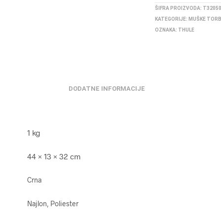
ŠIFRA PROIZVODA:
T3205
KATEGORIJE:
MUŠKE TOR
OZNAKA:
THULE
DODATNE INFORMACIJE
1 kg
44 × 13 × 32 cm
Crna
Najlon, Poliester