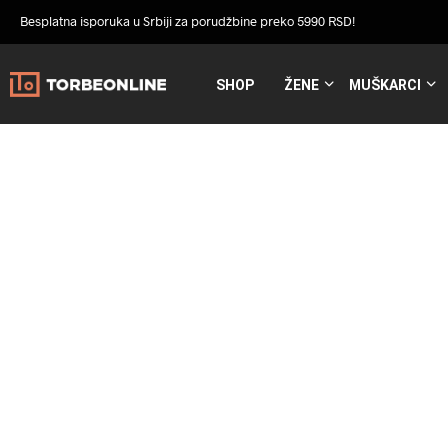
Besplatna isporuka u Srbiji za porudžbine preko 5990 RSD!
SHOP
ŽENE
MUŠKARCI