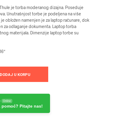
Thule je torba moderanog dizajna. Poseduje
va. Unutrašnjost torbe je podeljena na više
i je obložen namenjen je za laptop računare, dok
n za odlaganje dokumenta. Laptop torba
etnog materijala. Dimenzije laptop torbe su
16″
DODAJ U KORPU
e
Online
 pomoć? Pitajte nas!