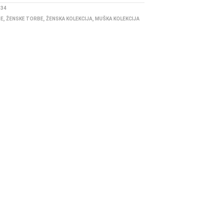
034
BE
,
ŽENSKE TORBE
,
ŽENSKA KOLEKCIJA
,
MUŠKA KOLEKCIJA