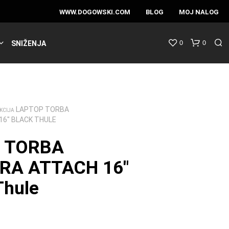
WWW.DOGOWSKI.COM
BLOG
MOJ NALOG
0
0
SNIŽENJA
LAPTOP TORBA
KCIJA
6″ BLACK THULE
 TORBA
RA ATTACH 16″
hule