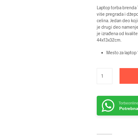
Laptop torba brenda 
više pregrada i džepo
celina. Jedan deo koj
je drugi deo namenje
je izrađena od kvalit
44x13x32cm.
Mesto za laptop 
Torbeonlin
Potrebna