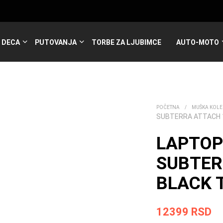
DECA
PUTOVANJA
TORBE ZA LJUBIMCE
AUTO-MOTO
POČETNA
/
MUŠKA KOLE
SUBTERRA ATTACH 1
LAPTOP
SUBTER
BLACK T
12399
RSD