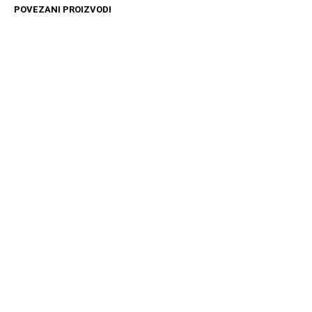
POVEZANI PROIZVODI
4499
RSD
4499
RSD
DODAJ U KORPU
DODAJ U KORPU