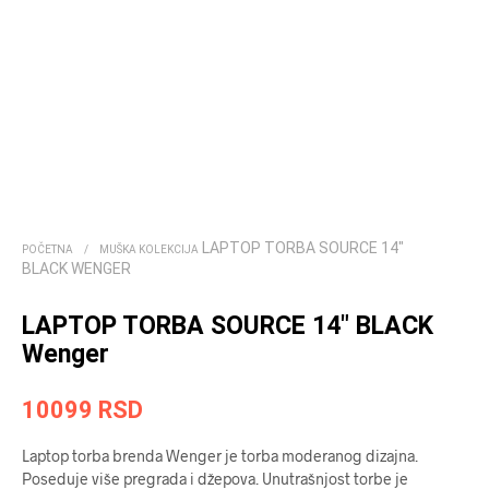
LAPTOP TORBA SOURCE 14″
POČETNA
/
MUŠKA KOLEKCIJA
BLACK WENGER
LAPTOP TORBA SOURCE 14″ BLACK
Wenger
10099
RSD
Laptop torba brenda Wenger je torba moderanog dizajna.
Poseduje više pregrada i džepova. Unutrašnjost torbe je