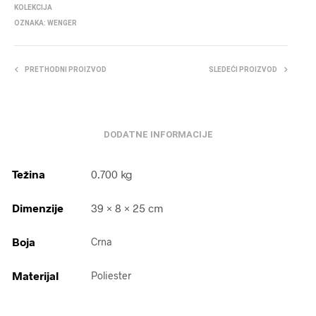
KOLEKCIJA
OZNAKA:
WENGER
PRETHODNI PROIZVOD
SLEDEĆI PROIZVOD
DODATNE INFORMACIJE
Težina
0.700 kg
Dimenzije
39 × 8 × 25 cm
Boja
Crna
Materijal
Poliester