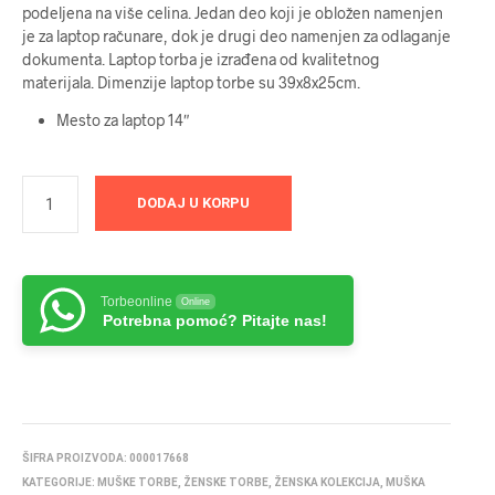
podeljena na više celina. Jedan deo koji je obložen namenjen
je za laptop računare, dok je drugi deo namenjen za odlaganje
dokumenta. Laptop torba je izrađena od kvalitetnog
materijala. Dimenzije laptop torbe su 39x8x25cm.
Mesto za laptop 14″
DODAJ U KORPU
Torbeonline
Online
Potrebna pomoć? Pitajte nas!
ŠIFRA PROIZVODA:
000017668
KATEGORIJE:
MUŠKE TORBE
,
ŽENSKE TORBE
,
ŽENSKA KOLEKCIJA
,
MUŠKA