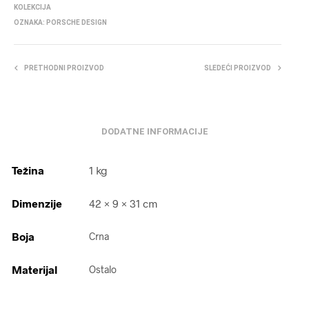
KOLEKCIJA
OZNAKA:
PORSCHE DESIGN
PRETHODNI PROIZVOD
SLEDEĆI PROIZVOD
DODATNE INFORMACIJE
Težina
1 kg
Dimenzije
42 × 9 × 31 cm
Boja
Crna
Materijal
Ostalo