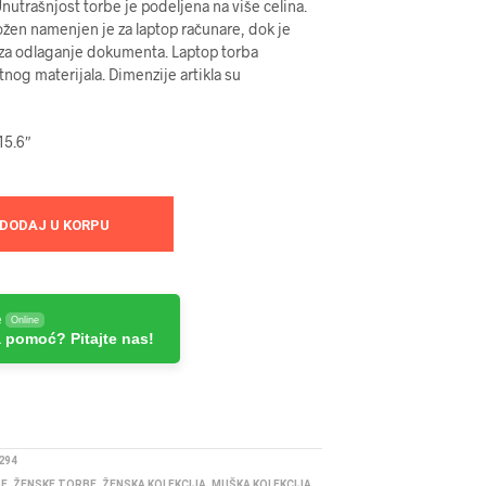
nutrašnjost torbe je podeljena na više celina.
ožen namenjen je za laptop računare, dok je
za odlaganje dokumenta. Laptop torba
tnog materijala. Dimenzije artikla su
15.6″
DODAJ U KORPU
e
Online
 pomoć? Pitajte nas!
294
BE
,
ŽENSKE TORBE
,
ŽENSKA KOLEKCIJA
,
MUŠKA KOLEKCIJA