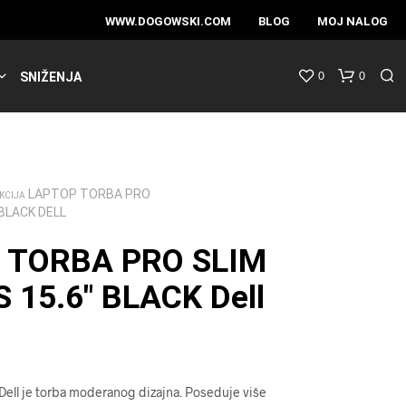
WWW.DOGOWSKI.COM
BLOG
MOJ NALOG
0
0
SNIŽENJA
LAPTOP TORBA PRO
KCIJA
 BLACK DELL
 TORBA PRO SLIM
 15.6″ BLACK Dell
Dell je torba moderanog dizajna. Poseduje više