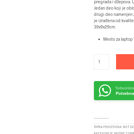
pregrada i džepova. U
Jedan deo koji je obl
drugi deo namenjen 
je izrađena od kvalite
39x9x29cm.
Mesto za laptop 
Torbeonlin
Potrebna
ŠIFRA PROIZVODA:
NOT22
KATEGORIJE:
MUŠKE TOR