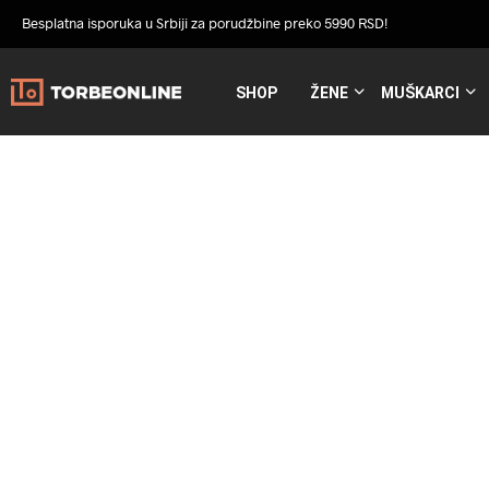
Besplatna isporuka u Srbiji za porudžbine preko 5990 RSD!
SHOP
ŽENE
MUŠKARCI