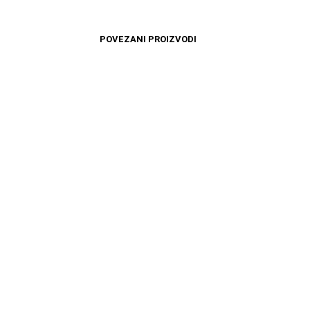
POVEZANI PROIZVODI
10999
RSD
4899
RSD