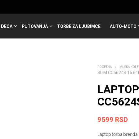
DECA
PUTOVANJA
TORBE ZA LJUBIMCE
AUTO-MOTO
POČETNA
/
MUŠKA KOLE
SLIM CC5624S 15.6″
LAPTOP
CC5624S
9599
RSD
Laptop torba brenda 