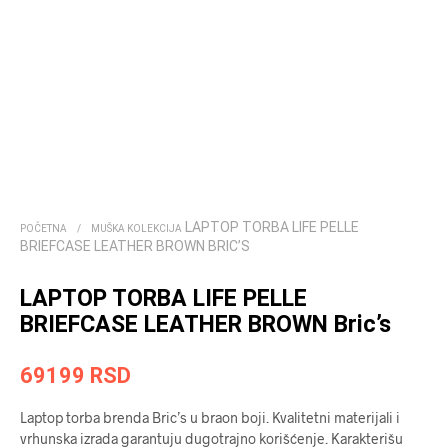
LAPTOP TORBA LIFE PELLE
POČETNA
/
MUŠKA KOLEKCIJA
BRIEFCASE LEATHER BROWN BRIC’S
LAPTOP TORBA LIFE PELLE
BRIEFCASE LEATHER BROWN Bric’s
69199
RSD
Laptop torba brenda Bric’s u braon boji. Kvalitetni materijali i
vrhunska izrada garantuju dugotrajno korišćenje. Karakterišu