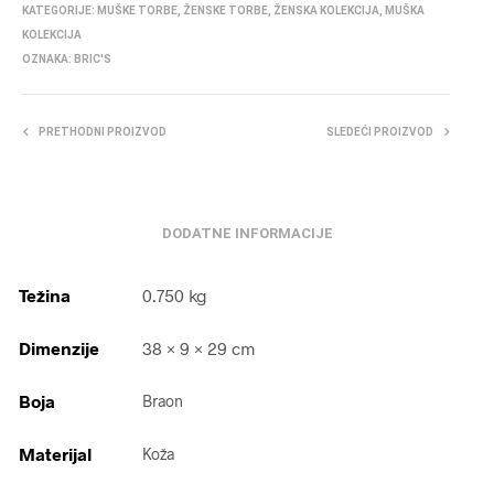
KATEGORIJE:
MUŠKE TORBE
,
ŽENSKE TORBE
,
ŽENSKA KOLEKCIJA
,
MUŠKA
KOLEKCIJA
OZNAKA:
BRIC'S
PRETHODNI PROIZVOD
SLEDEĆI PROIZVOD
DODATNE INFORMACIJE
Težina
0.750 kg
Dimenzije
38 × 9 × 29 cm
Boja
Braon
Materijal
Koža