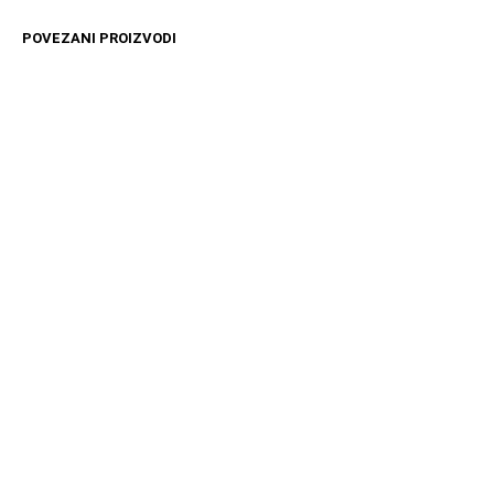
POVEZANI PROIZVODI
4499
RSD
12599
RSD
DODAJ U KORPU
DODAJ U KORPU