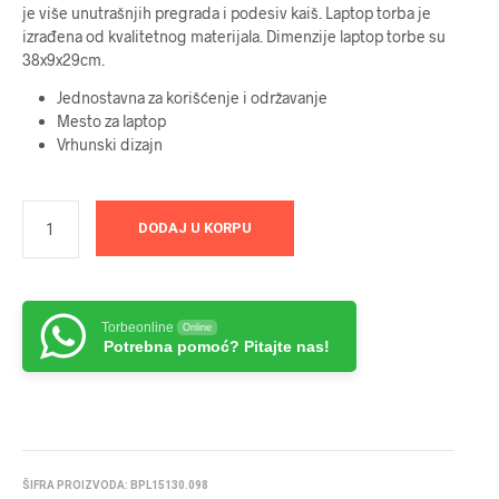
je više unutrašnjih pregrada i podesiv kaiš. Laptop torba je
izrađena od kvalitetnog materijala. Dimenzije laptop torbe su
38x9x29cm.
Jednostavna za korišćenje i održavanje
Mesto za laptop
Vrhunski dizajn
DODAJ U KORPU
Torbeonline
Online
Potrebna pomoć? Pitajte nas!
ŠIFRA PROIZVODA:
BPL15130.098