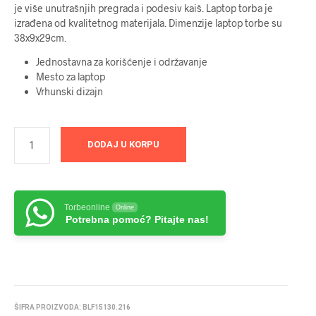
je više unutrašnjih pregrada i podesiv kaiš. Laptop torba je
izrađena od kvalitetnog materijala. Dimenzije laptop torbe su
38x9x29cm.
Jednostavna za korišćenje i održavanje
Mesto za laptop
Vrhunski dizajn
DODAJ U KORPU
Torbeonline
Online
Potrebna pomoć? Pitajte nas!
ŠIFRA PROIZVODA:
BLF15130.216