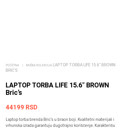
LAPTOP TORBA LIFE 15.6″ BROWN
POČETNA
/
MUŠKA KOLEKCIJA
BRIC’S
LAPTOP TORBA LIFE 15.6″ BROWN
Bric’s
44199
RSD
Laptop torba brenda Bric’s u braon boji. Kvalitetni materijali i
vrhunska izrada garantuju dugotrajno korišćenje. Karakterišu