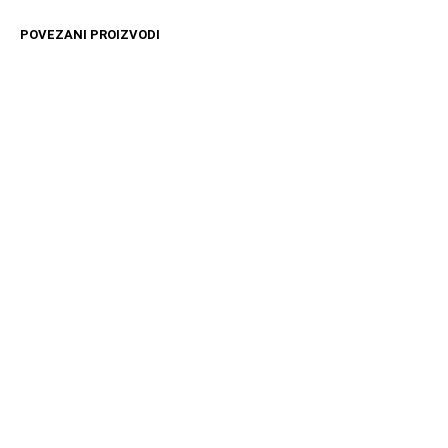
POVEZANI PROIZVODI
4499
RSD
12599
RSD
DODAJ U KORPU
DODAJ U KORPU