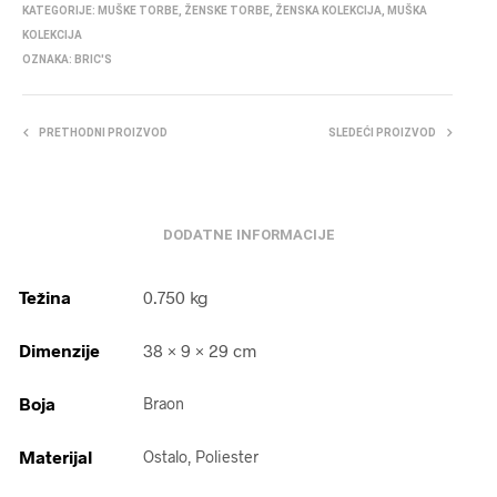
KATEGORIJE:
MUŠKE TORBE
,
ŽENSKE TORBE
,
ŽENSKA KOLEKCIJA
,
MUŠKA
KOLEKCIJA
OZNAKA:
BRIC'S
PRETHODNI PROIZVOD
SLEDEĆI PROIZVOD
DODATNE INFORMACIJE
Težina
0.750 kg
Dimenzije
38 × 9 × 29 cm
Boja
Braon
Materijal
Ostalo, Poliester