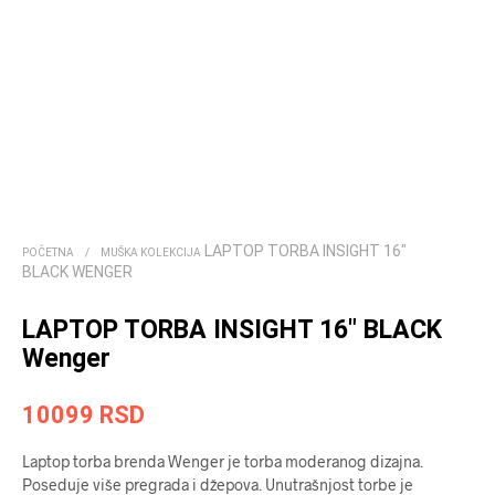
LAPTOP TORBA INSIGHT 16″
POČETNA
/
MUŠKA KOLEKCIJA
BLACK WENGER
LAPTOP TORBA INSIGHT 16″ BLACK
Wenger
10099
RSD
Laptop torba brenda Wenger je torba moderanog dizajna.
Poseduje više pregrada i džepova. Unutrašnjost torbe je