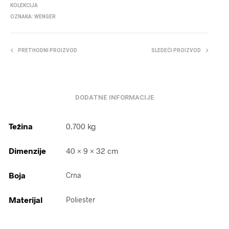
KOLEKCIJA
OZNAKA:
WENGER
PRETHODNI PROIZVOD
SLEDEĆI PROIZVOD
DODATNE INFORMACIJE
Težina
0.700 kg
Dimenzije
40 × 9 × 32 cm
Boja
Crna
Materijal
Poliester