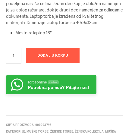
podeljena na više celina. Jedan deo koji je obložen namenjen
je za laptop računare, dok je drugi deo namenjen za odlaganje
dokumenta. Laptop torba je izrađena od kvalitetnog
materijala. Dimenzije laptop torbe su 40x9x32cm.
Mesto za laptop 16″
DODAJ U KORPU
Torbeonline
Online
Potrebna pomoć? Pitajte nas!
ŠIFRA PROIZVODA:
000003793
KATEGORIJE:
MUŠKE TORBE
,
ŽENSKE TORBE
,
ŽENSKA KOLEKCIJA
,
MUŠKA