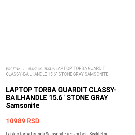
LAPTOP TORBA GUARDIT
POČETNA
/
MUŠKA KOLEKCIJA
CLASSY-BAILHANDLE 15.6″ STONE GRAY SAMSONITE
LAPTOP TORBA GUARDIT CLASSY-
BAILHANDLE 15.6″ STONE GRAY
Samsonite
10989
RSD
Laptop torba brenda Samsonite u sivoj boji. Kvalitetni