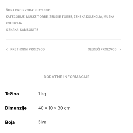
ŠIFRA PROIZVODA:
KH1*08001
KATEGORIJE:
MUŠKE TORBE
,
ŽENSKE TORBE
,
ŽENSKA KOLEKCIJA
,
MUŠKA
KOLEKCIJA
OZNAKA:
SAMSONITE
PRETHODNI PROIZVOD
SLEDEĆI PROIZVOD
DODATNE INFORMACIJE
Težina
1 kg
Dimenzije
40 × 10 × 30 cm
Boja
Siva