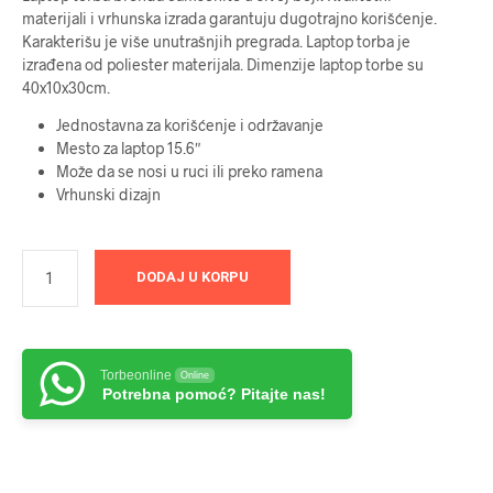
materijali i vrhunska izrada garantuju dugotrajno korišćenje.
Karakterišu je više unutrašnjih pregrada. Laptop torba je
izrađena od poliester materijala. Dimenzije laptop torbe su
40x10x30cm.
Jednostavna za korišćenje i održavanje
Mesto za laptop 15.6″
Može da se nosi u ruci ili preko ramena
Vrhunski dizajn
DODAJ U KORPU
Torbeonline
Online
Potrebna pomoć? Pitajte nas!