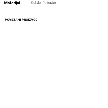
Materijal
Ostalo, Poliester
POVEZANI PROIZVODI
14599
RSD
11599
RSD
DODAJ U KORPU
DODAJ U KORPU