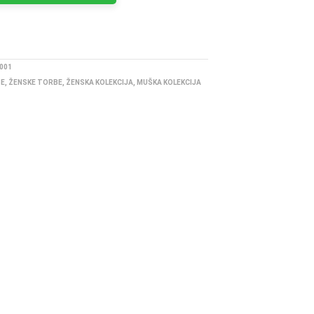
001
BE
,
ŽENSKE TORBE
,
ŽENSKA KOLEKCIJA
,
MUŠKA KOLEKCIJA