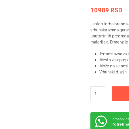
10989
RSD
Laptop torba brenda Sa
vrhunska izrada garan
unutrašnjih pregrada.
materijala. Dimenzije
Jednostavna za k
Mesto za laptop 
Može da se nosi 
Vrhunski dizajn
Torbeonlin
Potrebna