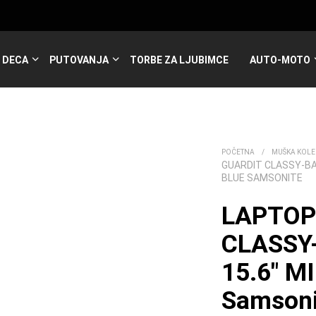
DECA
PUTOVANJA
TORBE ZA LJUBIMCE
AUTO-MOTO
POČETNA
/
MUŠKA KOLE
GUARDIT CLASSY-BA
BLUE SAMSONITE
LAPTOP
CLASSY
15.6″ M
Samsoni