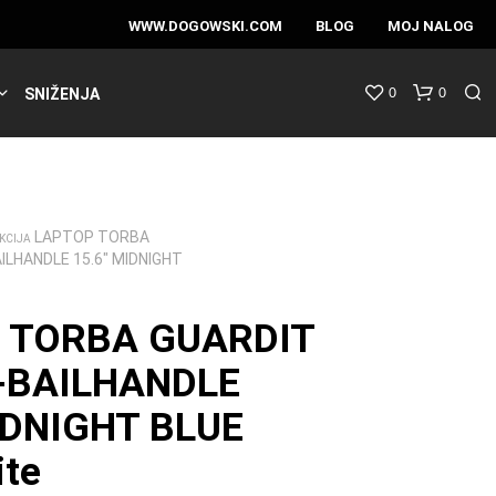
WWW.DOGOWSKI.COM
BLOG
MOJ NALOG
0
0
SNIŽENJA
LAPTOP TORBA
KCIJA
ILHANDLE 15.6″ MIDNIGHT
 TORBA GUARDIT
-BAILHANDLE
IDNIGHT BLUE
te