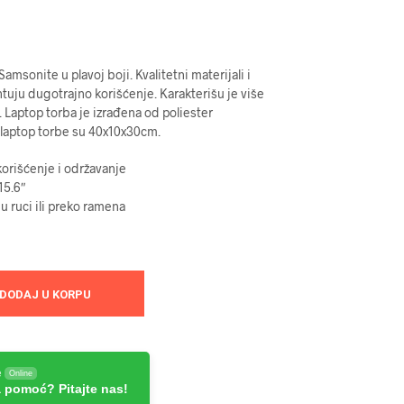
msonite u plavoj boji. Kvalitetni materijali i
tuju dugotrajno korišćenje. Karakterišu je više
 Laptop torba je izrađena od poliester
 laptop torbe su 40x10x30cm.
orišćenje i održavanje
15.6″
u ruci ili preko ramena
DODAJ U KORPU
e
Online
 pomoć? Pitajte nas!