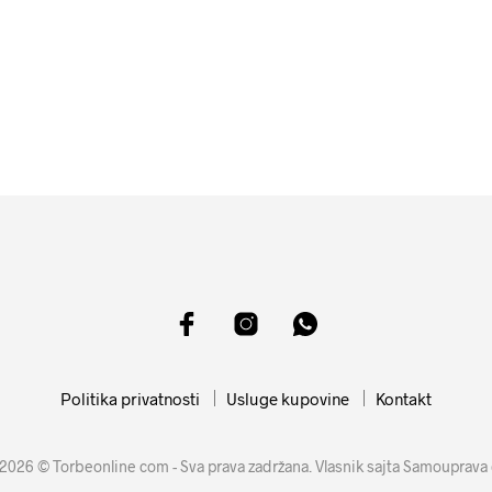
4499
RSD
11599
RSD
DODAJ U KORPU
DODAJ U KORPU
Politika privatnosti
Usluge kupovine
Kontakt
2026 © Torbeonline com - Sva prava zadržana. Vlasnik sajta Samouprava 