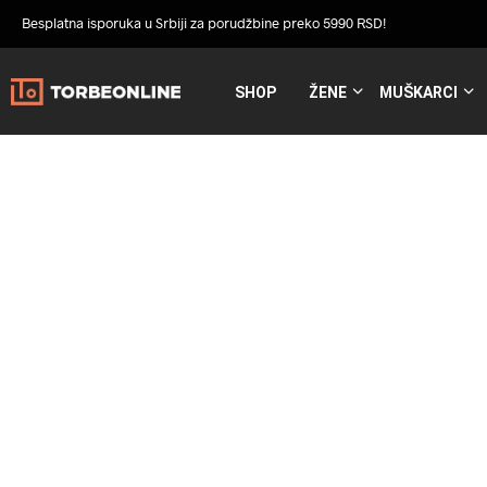
Besplatna isporuka u Srbiji za porudžbine preko 5990 RSD!
SHOP
ŽENE
MUŠKARCI