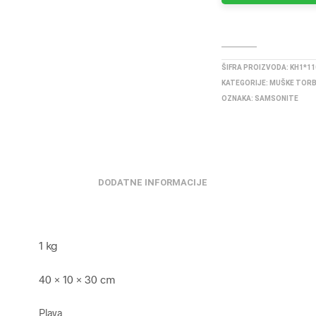
ŠIFRA PROIZVODA:
KH1*11
KATEGORIJE:
MUŠKE TOR
OZNAKA:
SAMSONITE
DODATNE INFORMACIJE
1 kg
40 × 10 × 30 cm
Plava