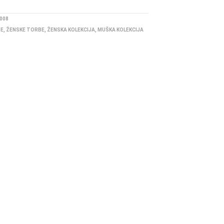
008
BE
,
ŽENSKE TORBE
,
ŽENSKA KOLEKCIJA
,
MUŠKA KOLEKCIJA