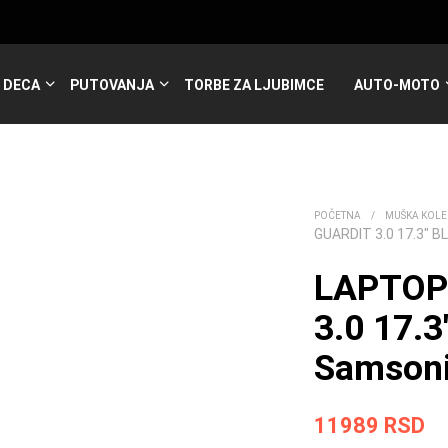
DECA
PUTOVANJA
TORBE ZA LJUBIMCE
AUTO-MOTO
POČETNA
/
MUŠKA KOLE
GUARDIT 3.0 17.3″ 
LAPTOP
3.0 17.
Samsoni
11989
RSD