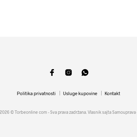
4899
RSD
11599
RSD
DODAJ U KORPU
DODAJ U KORPU
Politika privatnosti
Usluge kupovine
Kontakt
2026 © Torbeonline com - Sva prava zadržana. Vlasnik sajta Samouprava 