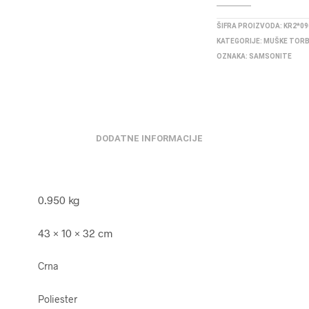
ŠIFRA PROIZVODA:
KR2*09
KATEGORIJE:
MUŠKE TOR
OZNAKA:
SAMSONITE
DODATNE INFORMACIJE
0.950 kg
43 × 10 × 32 cm
Crna
Poliester