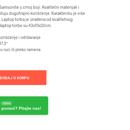
msonite u crnoj boji. Kvalitetni materijali i
tuju dugotrajno korišćenje. Karakterišu je više
 Laptop torba je izrađena od kvalitetnog
 laptop torbe su 43x10x32cm.
orišćenje i održavanje
17.3″
u ruci ili preko ramena
DODAJ U KORPU
e
Online
 pomoć? Pitajte nas!