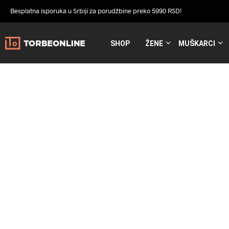
Besplatna isporuka u Srbiji za porudžbine preko 5990 RSD!
SHOP
ŽENE
MUŠKARCI