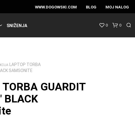
WWW.DOGOWSKI.COM
BLOG
MOJ NALOG
0
0
SNIŽENJA
LAPTOP TORBA
KCIJA
BLACK SAMSONITE
 TORBA GUARDIT
3″ BLACK
te