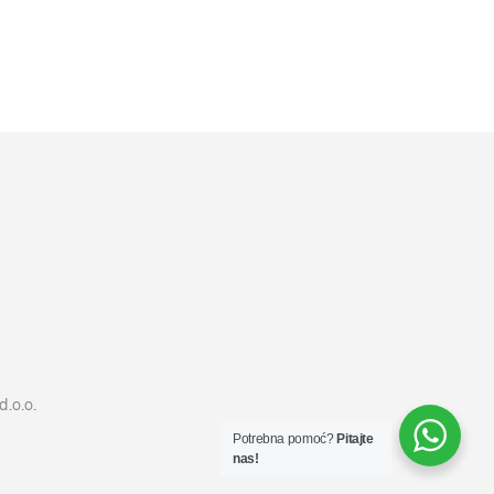
11599
RSD
DODAJ U KORPU
d.o.o.
Potrebna pomoć?
Pitajte
nas!