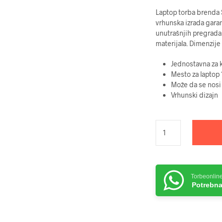
Laptop torba brenda Sa
vrhunska izrada garan
unutrašnjih pregrada.
materijala. Dimenzije
Jednostavna za k
Mesto za laptop 
Može da se nosi 
Vrhunski dizajn
Torbeonlin
Potrebna