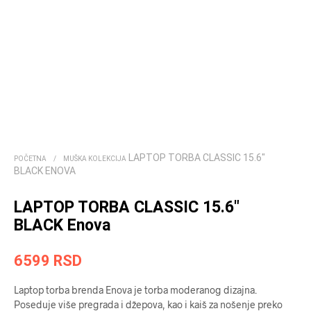
LAPTOP TORBA CLASSIC 15.6″
POČETNA
/
MUŠKA KOLEKCIJA
BLACK ENOVA
LAPTOP TORBA CLASSIC 15.6″
BLACK Enova
6599
RSD
Laptop torba brenda Enova je torba moderanog dizajna.
Poseduje više pregrada i džepova, kao i kaiš za nošenje preko