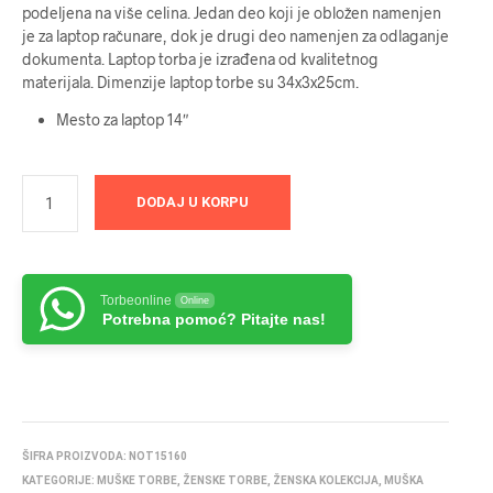
podeljena na više celina. Jedan deo koji je obložen namenjen
je za laptop računare, dok je drugi deo namenjen za odlaganje
dokumenta. Laptop torba je izrađena od kvalitetnog
materijala. Dimenzije laptop torbe su 34x3x25cm.
Mesto za laptop 14″
DODAJ U KORPU
Torbeonline
Online
Potrebna pomoć? Pitajte nas!
ŠIFRA PROIZVODA:
NOT15160
KATEGORIJE:
MUŠKE TORBE
,
ŽENSKE TORBE
,
ŽENSKA KOLEKCIJA
,
MUŠKA