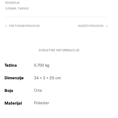
KOLEKCIJA
OZNAKA:
TARGUS
PRETHODNI PROIZVOD
SLEDEĆI PROIZVOD
DODATNE INFORMACIJE
Težina
0.700 kg
Dimenzije
34 × 3 × 25 cm
Boja
Crna
Materijal
Poliester