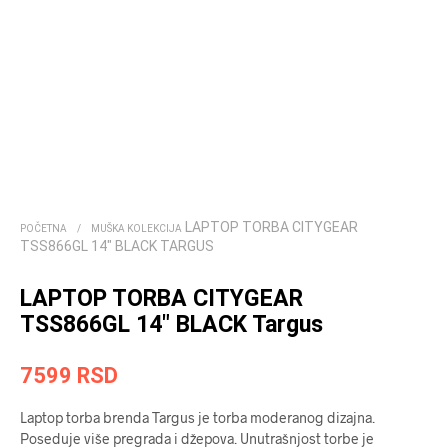
LAPTOP TORBA CITYGEAR
POČETNA
/
MUŠKA KOLEKCIJA
TSS866GL 14″ BLACK TARGUS
LAPTOP TORBA CITYGEAR
TSS866GL 14″ BLACK Targus
7599
RSD
Laptop torba brenda Targus je torba moderanog dizajna.
Poseduje više pregrada i džepova. Unutrašnjost torbe je