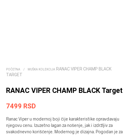
RANAC VIPER CHAMP BLACK
POČETNA
/
MUŠKA KOLEKCIJA
TARGET
RANAC VIPER CHAMP BLACK Target
7499
RSD
Ranac Viper u modernoj boji čije karakteristike opravdavaju
njegovu cenu. Izuzetno lagan za nošenje, jak i izdržljiv za
svakodnevno korišćenje. Modernog je dizajna. Pogodan je za