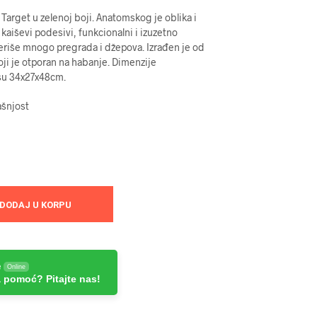
Target u zelenoj boji. Anatomskog je oblika i
aiševi podesivi, funkcionalni i izuzetno
eriše mnogo pregrada i džepova. Izrađen je od
koji je otporan na habanje. Dimenzije
su 34x27x48cm.
ašnjost
DODAJ U KORPU
e
Online
 pomoć? Pitajte nas!