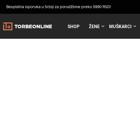
Besplatna isporuka u Srbiji za porudžbine preko 5990 RSD!
SHOP
ŽENE
MUŠKARCI