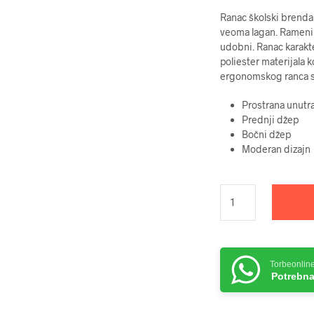
Ranac školski brenda 
veoma lagan. Rameni k
udobni. Ranac karakt
poliester materijala 
ergonomskog ranca 
Prostrana unutr
Prednji džep
Bočni džep
Moderan dizajn
Torbeonlin
Potrebna