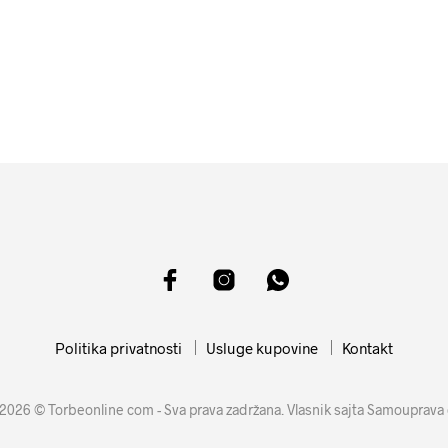
4499
RSD
12599
RSD
DODAJ U KORPU
DODAJ U KORPU
Politika privatnosti
Usluge kupovine
Kontakt
2026 © Torbeonline com - Sva prava zadržana. Vlasnik sajta Samouprava 