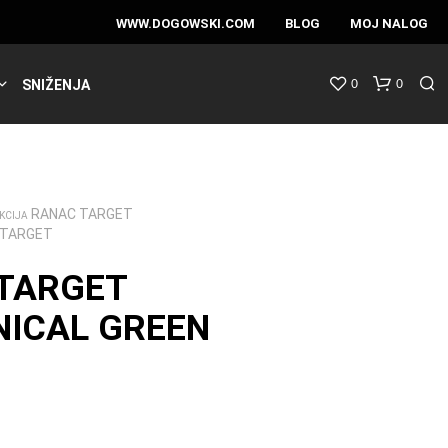
WWW.DOGOWSKI.COM
BLOG
MOJ NALOG
0
0
SNIŽENJA
RANAC TARGET
KCIJA
 TARGET
TARGET
ICAL GREEN