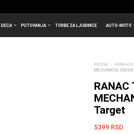
DECA
PUTOVANJA
TORBE ZA LJUBIMCE
AUTO-MOTO
POČETNA
/
MUŠKA KOLE
MECHANICAL GREEN
RANAC 
MECHAN
Target
5399
RSD