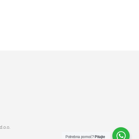
4099
RSD
DODAJ U KORPU
d.o.o.
Potrebna pomoć?
Pitajte