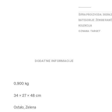
ŠIFRA PROIZVODA:
383862
KATEGORIJE:
ŽENSKI RANČ
KOLEKCIJA
OZNAKA:
TARGET
DODATNE INFORMACIJE
0.900 kg
34 × 27 × 48 cm
Ostalo, Zelena