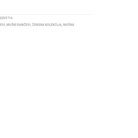
2239716
EVI
,
MUŠKI RANČEVI
,
ŽENSKA KOLEKCIJA
,
MUŠKA