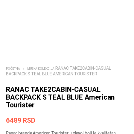
RANAC TAKE2CABIN-CASUAL
POČETNA
/
MUŠKA KOLEKCIJA
BACKPACK S TEAL BLUE AMERICAN TOURISTER
RANAC TAKE2CABIN-CASUAL
BACKPACK S TEAL BLUE American
Tourister
6489
RSD
Ranac brenda American Tourister u plavoj boji je kvalitetan,