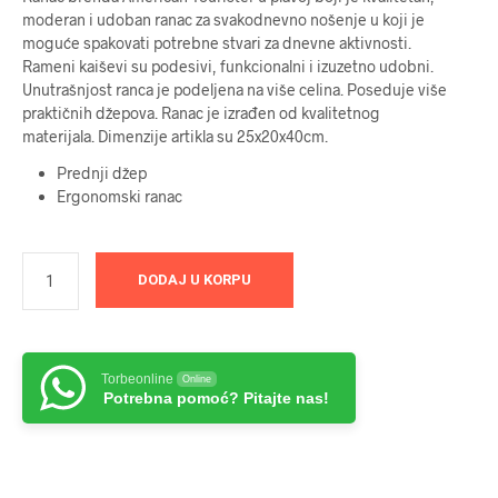
moderan i udoban ranac za svakodnevno nošenje u koji je
moguće spakovati potrebne stvari za dnevne aktivnosti.
Rameni kaiševi su podesivi, funkcionalni i izuzetno udobni.
Unutrašnjost ranca je podeljena na više celina. Poseduje više
praktičnih džepova. Ranac je izrađen od kvalitetnog
materijala. Dimenzije artikla su 25x20x40cm.
Prednji džep
Ergonomski ranac
DODAJ U KORPU
Torbeonline
Online
Potrebna pomoć? Pitajte nas!