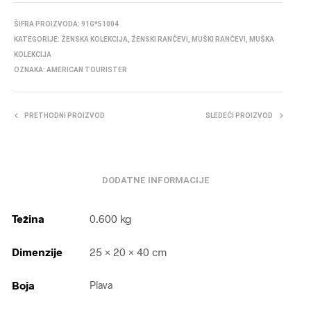
ŠIFRA PROIZVODA:
91G*51004
KATEGORIJE:
ŽENSKA KOLEKCIJA
,
ŽENSKI RANČEVI
,
MUŠKI RANČEVI
,
MUŠKA
KOLEKCIJA
OZNAKA:
AMERICAN TOURISTER
PRETHODNI PROIZVOD
SLEDEĆI PROIZVOD
DODATNE INFORMACIJE
Težina
0.600 kg
Dimenzije
25 × 20 × 40 cm
Boja
Plava