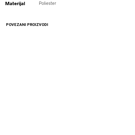
Materijal
Poliester
POVEZANI PROIZVODI
1999
RSD
11599
RSD
DODAJ U KORPU
DODAJ U KORPU