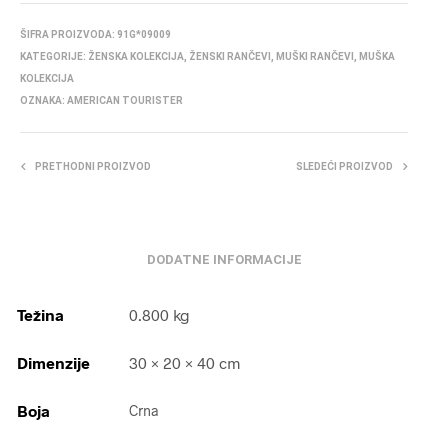
ŠIFRA PROIZVODA:
91G*09009
KATEGORIJE:
ŽENSKA KOLEKCIJA
,
ŽENSKI RANČEVI
,
MUŠKI RANČEVI
,
MUŠKA
KOLEKCIJA
OZNAKA:
AMERICAN TOURISTER
PRETHODNI PROIZVOD
SLEDEĆI PROIZVOD
DODATNE INFORMACIJE
Težina
0.800 kg
Dimenzije
30 × 20 × 40 cm
Boja
Crna