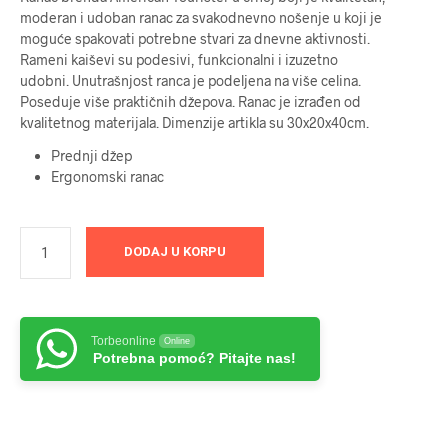
moderan i udoban ranac za svakodnevno nošenje u koji je
moguće spakovati potrebne stvari za dnevne aktivnosti.
Rameni kaiševi su podesivi, funkcionalni i izuzetno
udobni. Unutrašnjost ranca je podeljena na više celina.
Poseduje više praktičnih džepova. Ranac je izrađen od
kvalitetnog materijala. Dimenzije artikla su 30x20x40cm.
Prednji džep
Ergonomski ranac
DODAJ U KORPU
Torbeonline
Online
Potrebna pomoć? Pitajte nas!