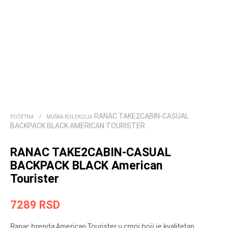
RANAC TAKE2CABIN-CASUAL
POČETNA
/
MUŠKA KOLEKCIJA
BACKPACK BLACK AMERICAN TOURISTER
RANAC TAKE2CABIN-CASUAL
BACKPACK BLACK American
Tourister
7289
RSD
Ranac brenda American Tourister u crnoj boji je kvalitetan,