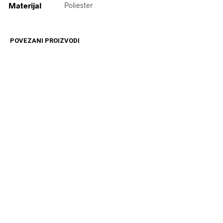
Materijal
Poliester
POVEZANI PROIZVODI
4099
RSD
11599
RSD
DODAJ U KORPU
DODAJ U KORPU