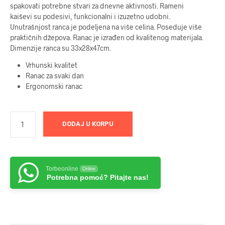
spakovati potrebne stvari za dnevne aktivnosti. Rameni
kaiševi su podesivi, funkcionalni i izuzetno udobni.
Unutrašnjost ranca je podeljena na više celina. Poseduje više
praktičnih džepova. Ranac je izrađen od kvalitenog materijala.
Dimenzije ranca su 33x28x47cm.
Vrhunski kvalitet
Ranac za svaki dan
Ergonomski ranac
DODAJ U KORPU
Torbeonline
Online
Potrebna pomoć? Pitajte nas!