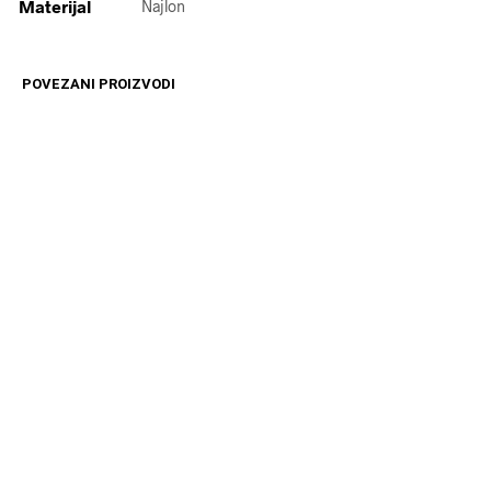
Materijal
Najlon
POVEZANI PROIZVODI
15399
RSD
11599
RSD
DODAJ U KORPU
DODAJ U KORPU