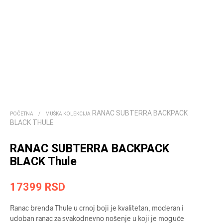
RANAC SUBTERRA BACKPACK
POČETNA
/
MUŠKA KOLEKCIJA
BLACK THULE
RANAC SUBTERRA BACKPACK
BLACK Thule
17399
RSD
Ranac brenda Thule u crnoj boji je kvalitetan, moderan i
udoban ranac za svakodnevno nošenje u koji je moguće