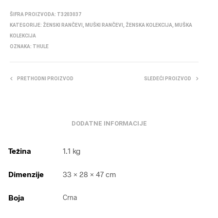
ŠIFRA PROIZVODA:
T3203037
KATEGORIJE:
ŽENSKI RANČEVI
,
MUŠKI RANČEVI
,
ŽENSKA KOLEKCIJA
,
MUŠKA
KOLEKCIJA
OZNAKA:
THULE
PRETHODNI PROIZVOD
SLEDEĆI PROIZVOD
DODATNE INFORMACIJE
Težina
1.1 kg
Dimenzije
33 × 28 × 47 cm
Boja
Crna