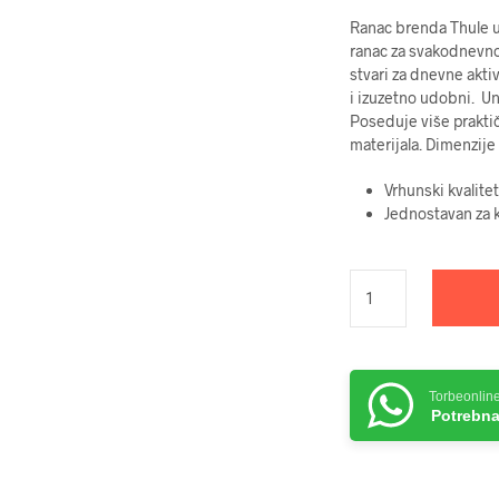
Ranac brenda Thule u
ranac za svakodnevno
stvari za dnevne akti
i izuzetno udobni. Un
Poseduje više prakti
materijala. Dimenzij
Vrhunski kvalitet
Jednostavan za k
Torbeonlin
Potrebna