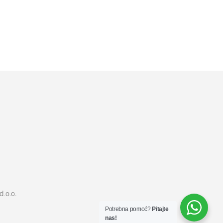
4899
RSD
DODAJ U KORPU
d.o.o.
Potrebna pomoć?
Pitajte
nas!