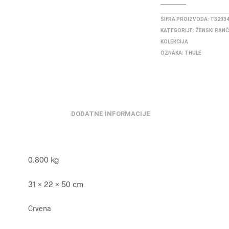
ŠIFRA PROIZVODA:
T3203
KATEGORIJE:
ŽENSKI RANČ
KOLEKCIJA
OZNAKA:
THULE
DODATNE INFORMACIJE
0.800 kg
31 × 22 × 50 cm
Crvena