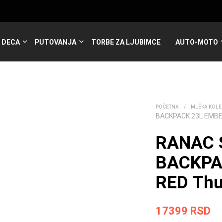
DECA
PUTOVANJA
TORBE ZA LJUBIMCE
AUTO-MOTO
POČETNA
/
MUŠKA KOLE
BACKPACK 23L EMBE
RANAC 
BACKPA
RED Thu
17399
RSD