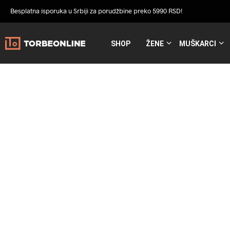
Besplatna isporuka u Srbiji za porudžbine preko 5990 RSD!
SHOP
ŽENE
MUŠKARCI