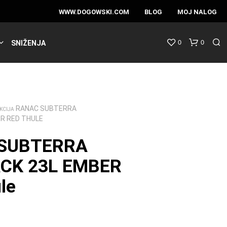
WWW.DOGOWSKI.COM
BLOG
MOJ NALOG
0
0
SNIŽENJA
RANAC SUBTERRA
KCIJA
R RED THULE
SUBTERRA
CK 23L EMBER
le