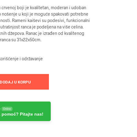
 crvenoj boji je kvalitetan, moderan i udoban
 nošenje u koji je moguće spakovati potrebne
vnosti. Rameni kaiševi su podesivi, funkcionalni
utrašnjost ranca je podeljena na više celina.
čnih džepova. Ranac je izrađen od kvalitenog
e ranca su 31x22x50cm.
orišćenje i održavanje
DODAJ U KORPU
e
Online
 pomoć? Pitajte nas!