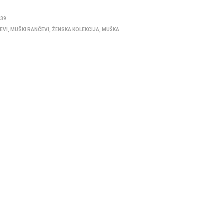
439
EVI
,
MUŠKI RANČEVI
,
ŽENSKA KOLEKCIJA
,
MUŠKA