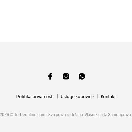
14599
RSD
4499
RSD
DODAJ U KORPU
DODAJ U KORPU
Politika privatnosti
Usluge kupovine
Kontakt
2026 © Torbeonline com - Sva prava zadržana. Vlasnik sajta Samouprava 