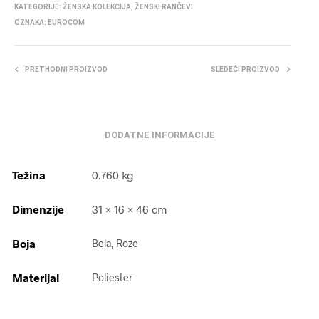
KATEGORIJE:
ŽENSKA KOLEKCIJA
,
ŽENSKI RANČEVI
OZNAKA:
EUROCOM
PRETHODNI PROIZVOD
SLEDEĆI PROIZVOD
DODATNE INFORMACIJE
Težina
0.760 kg
Dimenzije
31 × 16 × 46 cm
Boja
Bela, Roze
Materijal
Poliester