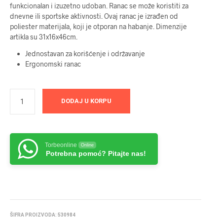
funkcionalan i izuzetno udoban. Ranac se može koristiti za
dnevne ili sportske aktivnosti. Ovaj ranac je izrađen od
poliester materijala, koji je otporan na habanje. Dimenzije
artikla su 31x16x46cm.
Jednostavan za korišćenje i održavanje
Ergonomski ranac
DODAJ U KORPU
Torbeonline
Online
Potrebna pomoć? Pitajte nas!
ŠIFRA PROIZVODA:
530984