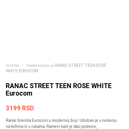
RANAC STREET TEEN ROSE
POČETNA
/
ŽENSKA KOLEKCIJA
WHITE EUROCOM
RANAC STREET TEEN ROSE WHITE
Eurocom
3199
RSD
Ranac brenda Eurocom u modernoj boji. Udoban je u nošenju
na leđima ili u rukama. Rameni kaiš je lako podesiv,