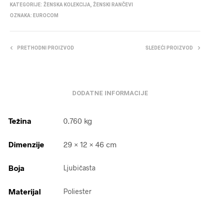
KATEGORIJE:
ŽENSKA KOLEKCIJA
,
ŽENSKI RANČEVI
OZNAKA:
EUROCOM
PRETHODNI PROIZVOD
SLEDEĆI PROIZVOD
DODATNE INFORMACIJE
Težina
0.760 kg
Dimenzije
29 × 12 × 46 cm
Boja
Ljubičasta
Materijal
Poliester