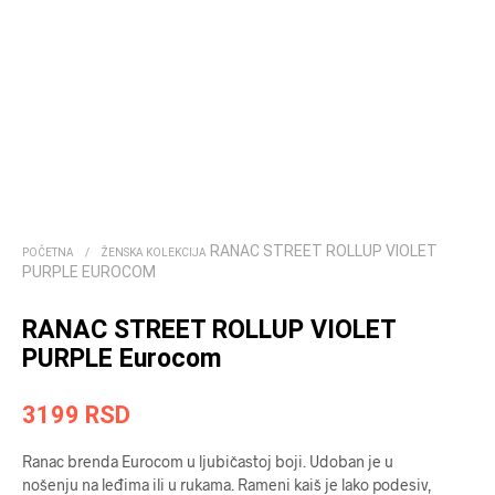
RANAC STREET ROLLUP VIOLET
POČETNA
/
ŽENSKA KOLEKCIJA
PURPLE EUROCOM
RANAC STREET ROLLUP VIOLET
PURPLE Eurocom
3199
RSD
Ranac brenda Eurocom u ljubičastoj boji. Udoban je u
nošenju na leđima ili u rukama. Rameni kaiš je lako podesiv,