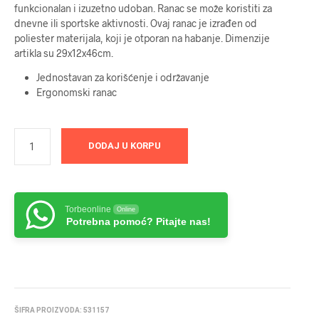
funkcionalan i izuzetno udoban. Ranac se može koristiti za
dnevne ili sportske aktivnosti. Ovaj ranac je izrađen od
poliester materijala, koji je otporan na habanje. Dimenzije
artikla su 29x12x46cm.
Jednostavan za korišćenje i održavanje
Ergonomski ranac
DODAJ U KORPU
Torbeonline
Online
Potrebna pomoć? Pitajte nas!
ŠIFRA PROIZVODA:
531157