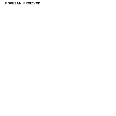
POVEZANI PROIZVODI
4499
RSD
11599
RSD
DODAJ U KORPU
DODAJ U KORPU