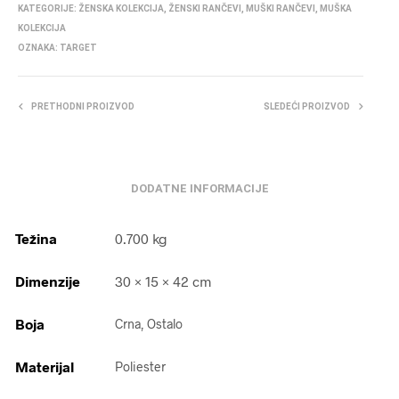
KATEGORIJE:
ŽENSKA KOLEKCIJA
,
ŽENSKI RANČEVI
,
MUŠKI RANČEVI
,
MUŠKA
KOLEKCIJA
OZNAKA:
TARGET
PRETHODNI PROIZVOD
SLEDEĆI PROIZVOD
DODATNE INFORMACIJE
Težina
0.700 kg
Dimenzije
30 × 15 × 42 cm
Boja
Crna, Ostalo
Materijal
Poliester