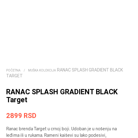
RANAC SPLASH GRADIENT BLACK
POČETNA
/
MUŠKA KOLEKCIJA
TARGET
RANAC SPLASH GRADIENT BLACK
Target
2899
RSD
Ranac brenda Target u crnoj boji. Udoban je u nošenju na
leđima ili u rukama. Rameni kaiševi su lako podesivi,