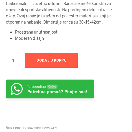
funkcionalni i izuzetno udobni. Ranac se može koristiti za
dnevne ili sportske aktivnosti. Na prednjem delu nalazi se
džep. Ovaj ranac je izrađen od poliester materijala, koji je
otporan na habanje. Dimenzije ranca su 30x15x42cm.
Prostrana unutrašnjost
Moderan dizajn
DODAJ U KORPU
Torbeonline
Online
Potrebna pomoć? Pitajte nas!
ŠIFRA PROIZVODA:
3838622272478