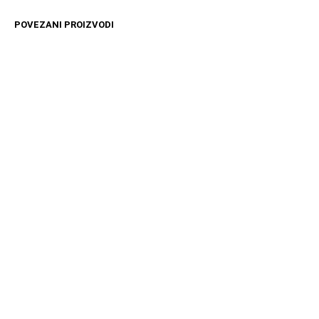
POVEZANI PROIZVODI
4099
RSD
11599
RSD
DODAJ U KORPU
DODAJ U KORPU