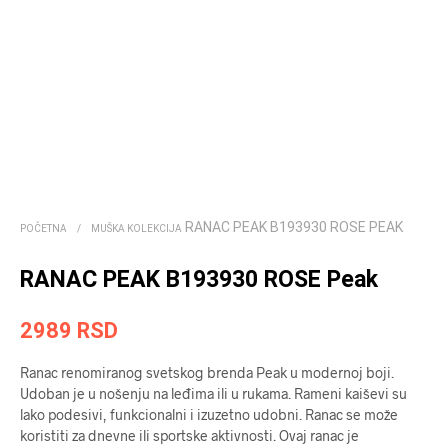
RANAC PEAK B193930 ROSE PEAK
POČETNA
/
MUŠKA KOLEKCIJA
RANAC PEAK B193930 ROSE Peak
2989
RSD
Ranac renomiranog svetskog brenda Peak u modernoj boji.
Udoban je u nošenju na leđima ili u rukama. Rameni kaiševi su
lako podesivi, funkcionalni i izuzetno udobni. Ranac se može
koristiti za dnevne ili sportske aktivnosti. Ovaj ranac je