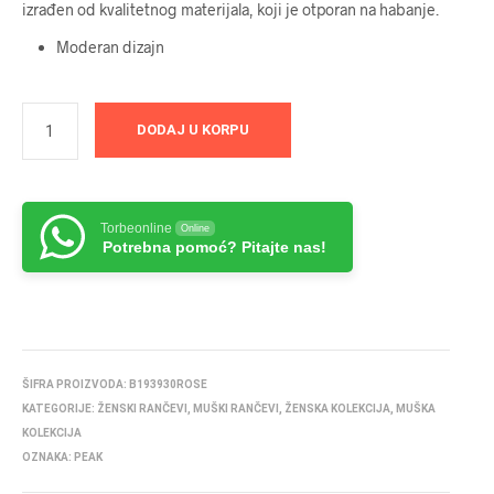
izrađen od kvalitetnog materijala, koji je otporan na habanje.
Moderan dizajn
DODAJ U KORPU
Torbeonline
Online
Potrebna pomoć? Pitajte nas!
ŠIFRA PROIZVODA:
B193930ROSE
KATEGORIJE:
ŽENSKI RANČEVI
,
MUŠKI RANČEVI
,
ŽENSKA KOLEKCIJA
,
MUŠKA
KOLEKCIJA
OZNAKA:
PEAK