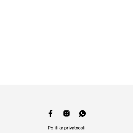
4099
RSD
4499
RSD
DODAJ U KORPU
DODAJ U KORPU
Politika privatnosti