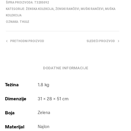
ŠIFRA PROIZVODA:
T3205092
KATEGORIJE:
ŽENSKA KOLEKCIJA
,
ŽENSKI RANČEVI
,
MUŠKI RANČEVI
,
MUŠKA
KOLEKCIJA
OZNAKA:
THULE
PRETHODNI PROIZVOD
SLEDEĆI PROIZVOD
DODATNE INFORMACIJE
Težina
1.8 kg
Dimenzije
31 × 28 × 51 cm
Boja
Zelena
Materijal
Najlon