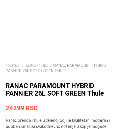
RANAC PARAMOUNT HYBRID
POČETNA
/
MUŠKA KOLEKCIJA
PANNIER 26L SOFT GREEN THULE
RANAC PARAMOUNT HYBRID
PANNIER 26L SOFT GREEN Thule
24299
RSD
Ranac brenda Thule u zelenoj boji je kvalitetan, moderan i
udoban ranac za svakodnevno nošenje u koji je moguće