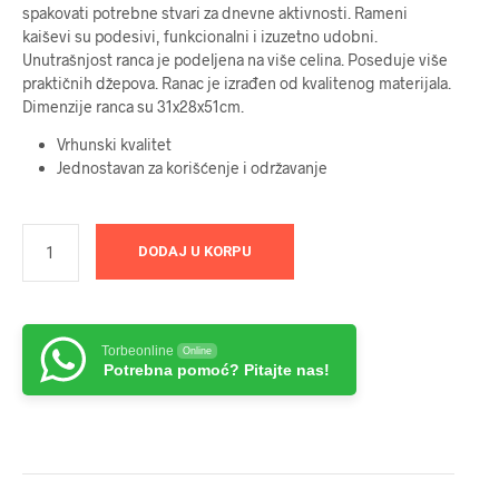
spakovati potrebne stvari za dnevne aktivnosti. Rameni
kaiševi su podesivi, funkcionalni i izuzetno udobni.
Unutrašnjost ranca je podeljena na više celina. Poseduje više
praktičnih džepova. Ranac je izrađen od kvalitenog materijala.
Dimenzije ranca su 31x28x51cm.
Vrhunski kvalitet
Jednostavan za korišćenje i održavanje
DODAJ U KORPU
Torbeonline
Online
Potrebna pomoć? Pitajte nas!