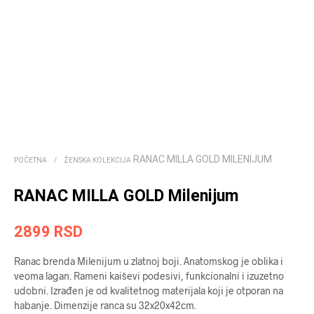
RANAC MILLA GOLD MILENIJUM
POČETNA
/
ŽENSKA KOLEKCIJA
RANAC MILLA GOLD Milenijum
2899
RSD
Ranac brenda Milenijum u zlatnoj boji. Anatomskog je oblika i
veoma lagan. Rameni kaiševi podesivi, funkcionalni i izuzetno
udobni. Izrađen je od kvalitetnog materijala koji je otporan na
habanje. Dimenzije ranca su 32x20x42cm.