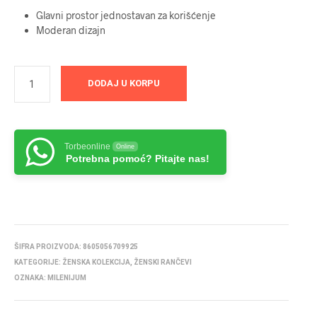
Glavni prostor jednostavan za korišćenje
Moderan dizajn
DODAJ U KORPU
Torbeonline
Online
Potrebna pomoć? Pitajte nas!
ŠIFRA PROIZVODA:
8605056709925
KATEGORIJE:
ŽENSKA KOLEKCIJA
,
ŽENSKI RANČEVI
OZNAKA:
MILENIJUM