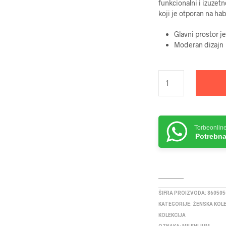
funkcionalni i izuzet
koji je otporan na ha
Glavni prostor j
Moderan dizajn
Torbeonlin
Potrebna
ŠIFRA PROIZVODA:
860505
KATEGORIJE:
ŽENSKA KOL
KOLEKCIJA