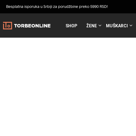
Besplatna isporuka u Srbiji za porudžbine preko 5990 RSD!
SHOP
ŽENE
MUŠKARCI