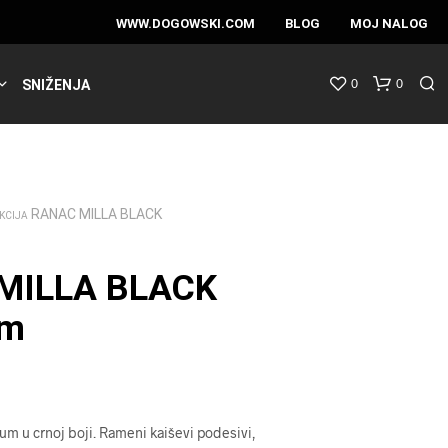
WWW.DOGOWSKI.COM
BLOG
MOJ NALOG
0
0
SNIŽENJA
RANAC MILLA BLACK
KCIJA
MILLA BLACK
um
um u crnoj boji. Rameni kaiševi podesivi,