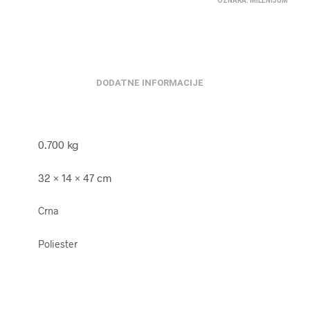
OZNAKA:
MILENIJUM
DODATNE INFORMACIJE
0.700 kg
32 × 14 × 47 cm
Crna
Poliester