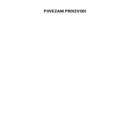
POVEZANI PROIZVODI
10999
RSD
4499
RSD
DODAJ U KORPU
DODAJ U KORPU