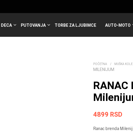
DECA
PUTOVANJA
TORBE ZA LJUBIMCE
AUTO-MOTO
POČETNA
/
MUŠKA KOLE
MILENIJUM
RANAC 
Milenij
4899
RSD
Ranac brenda Milenij