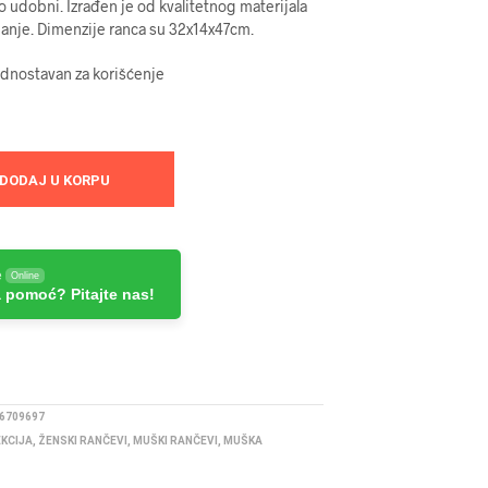
no udobni. Izrađen je od kvalitetnog materijala
banje. Dimenzije ranca su 32x14x47cm.
ednostavan za korišćenje
DODAJ U KORPU
e
Online
 pomoć? Pitajte nas!
6709697
EKCIJA
,
ŽENSKI RANČEVI
,
MUŠKI RANČEVI
,
MUŠKA