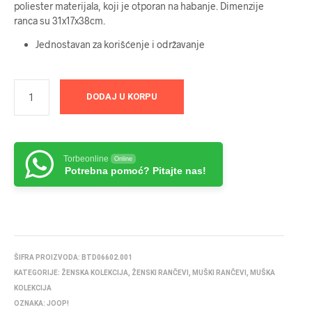
poliester materijala, koji je otporan na habanje. Dimenzije
ranca su 31x17x38cm.
Jednostavan za korišćenje i održavanje
DODAJ U KORPU
Torbeonline
Online
Potrebna pomoć? Pitajte nas!
ŠIFRA PROIZVODA:
BTD06602.001
KATEGORIJE:
ŽENSKA KOLEKCIJA
,
ŽENSKI RANČEVI
,
MUŠKI RANČEVI
,
MUŠKA
KOLEKCIJA
OZNAKA:
JOOP!