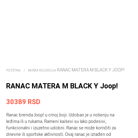
RANAC MATERA M BLACK Y JOOP!
POČETNA
/
MUŠKA KOLEKCIJA
RANAC MATERA M BLACK Y Joop!
30389
RSD
Ranac brenda Joop! u crnoj boji. Udoban je u nošenju na
leđima ili u rukama. Rameni kaiševi su lako podesivi,
funkcionalni i izuzetno udobni. Ranac se može koristiti za
dnevne ili sportske aktivnosti. Ovaj ranac je izrađen od