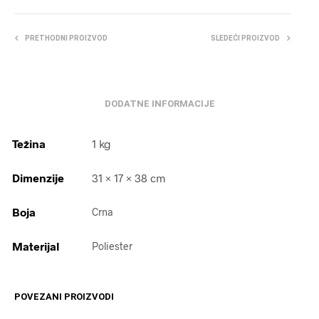
PRETHODNI PROIZVOD
SLEDEĆI PROIZVOD
DODATNE INFORMACIJE
Težina
1 kg
Dimenzije
31 × 17 × 38 cm
Boja
Crna
Materijal
Poliester
POVEZANI PROIZVODI