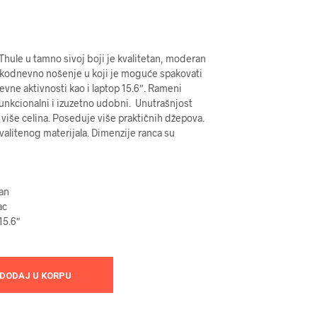
hule u tamno sivoj boji je kvalitetan, moderan
akodnevno nošenje u koji je moguće spakovati
evne aktivnosti kao i laptop 15.6″. Rameni
funkcionalni i izuzetno udobni. Unutrašnjost
 više celina. Poseduje više praktičnih džepova.
valitenog materijala. Dimenzije ranca su
an
ac
15.6″
DODAJ U KORPU