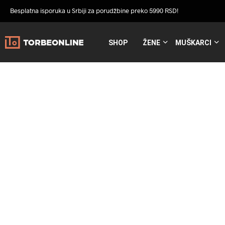
Besplatna isporuka u Srbiji za porudžbine preko 5990 RSD!
SHOP
ŽENE
MUŠKARCI