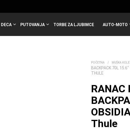
DECA
PUTOVANJA
TORBE ZA LJUBIMCE
AUTO-MOTO
POČETNA
/
MUŠKA KOLE
BACKPACK 70L 15.6″
THULE
RANAC
BACKPAC
OBSIDI
Thule