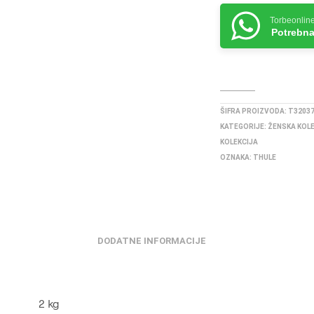
Torbeonlin
Potrebna
ŠIFRA PROIZVODA:
T3203
KATEGORIJE:
ŽENSKA KOL
KOLEKCIJA
OZNAKA:
THULE
DODATNE INFORMACIJE
2 kg