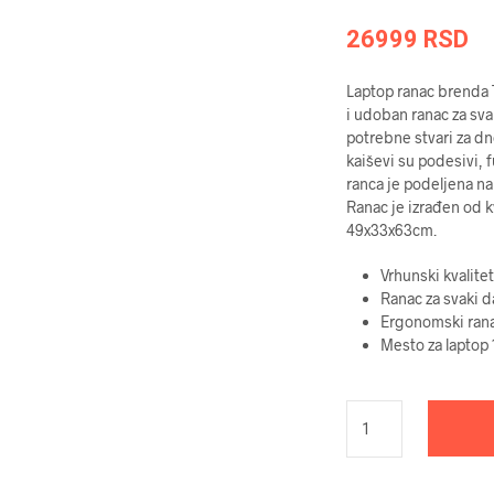
26999
RSD
Laptop ranac brenda T
i udoban ranac za sv
potrebne stvari za dn
kaiševi su podesivi, 
ranca je podeljena na
Ranac je izrađen od k
49x33x63cm.
Vrhunski kvalitet
Ranac za svaki d
Ergonomski ran
Mesto za laptop 