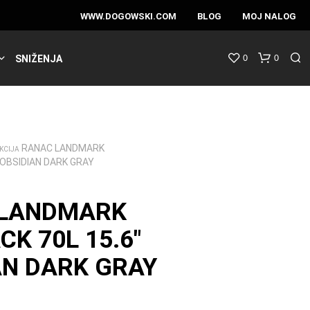
WWW.DOGOWSKI.COM
BLOG
MOJ NALOG
0
0
SNIŽENJA
RANAC LANDMARK
KCIJA
 OBSIDIAN DARK GRAY
 LANDMARK
K 70L 15.6″
AN DARK GRAY