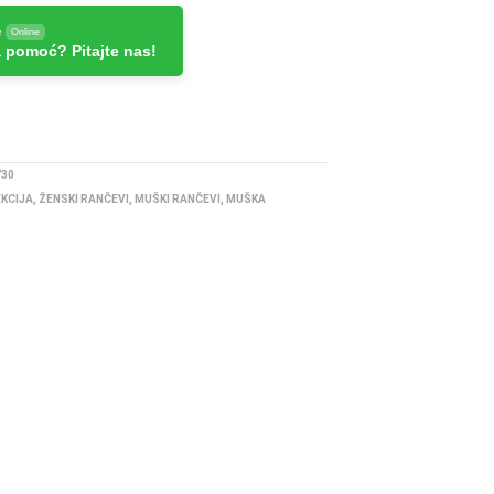
e
Online
 pomoć? Pitajte nas!
730
EKCIJA
,
ŽENSKI RANČEVI
,
MUŠKI RANČEVI
,
MUŠKA