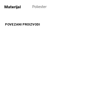
Materijal
Poliester
POVEZANI PROIZVODI
1999
RSD
10599
RSD
DODAJ U KORPU