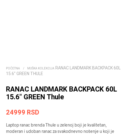
RANAC LANDMARK BACKPACK 60L
POČETNA
/
MUŠKA KOLEKCIJA
15.6″ GREEN THULE
RANAC LANDMARK BACKPACK 60L
15.6″ GREEN Thule
24999
RSD
Laptop ranac brenda Thule u zelenoj boji je kvalitetan,
moderan i udoban ranac za svakodnevno nošenje u koji je