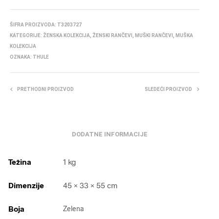
ŠIFRA PROIZVODA:
T3203727
KATEGORIJE:
ŽENSKA KOLEKCIJA
,
ŽENSKI RANČEVI
,
MUŠKI RANČEVI
,
MUŠKA
KOLEKCIJA
OZNAKA:
THULE
PRETHODNI PROIZVOD
SLEDEĆI PROIZVOD
DODATNE INFORMACIJE
Težina
1 kg
Dimenzije
45 × 33 × 55 cm
Boja
Zelena