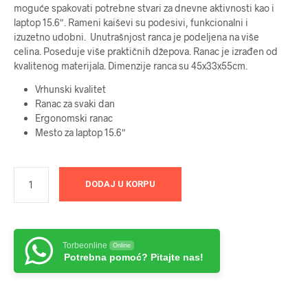
moguće spakovati potrebne stvari za dnevne aktivnosti kao i
laptop 15.6″. Rameni kaiševi su podesivi, funkcionalni i
izuzetno udobni. Unutrašnjost ranca je podeljena na više
celina. Poseduje više praktičnih džepova. Ranac je izrađen od
kvalitenog materijala. Dimenzije ranca su 45x33x55cm.
Vrhunski kvalitet
Ranac za svaki dan
Ergonomski ranac
Mesto za laptop 15.6″
DODAJ U KORPU
Torbeonline
Online
Potrebna pomoć? Pitajte nas!