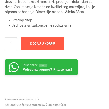
dnevne ili sportske aktivnosti. Na prednjem delu nalazi se
džep. Ovaj ranac je izrađen od kvalitetnog materijala, koji je
otporan na habanje. Dimenzije ranca su 24x10x28cm.
Prednji džep
Jednostavan za korišćenje i održavanje
DODAJ U KORPU
Torbeonline
Online
Potrebna pomoć? Pitajte nas!
ŠIFRA PROIZVODA:
5262122
KATEGORIJE:
ŽENSKA KOLEKCIJA
,
ŽENSKI RANČEVI