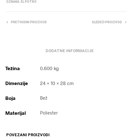
OZNAKA:
EL POTRO
PRETHODNI PROIZVOD
SLEDEĆI PROIZVOD
DODATNE INFORMACIJE
Težina
0.600 kg
Dimenzije
24 × 10 × 28 cm
Boja
Bež
Materijal
Poliester
POVEZANI PROIZVODI