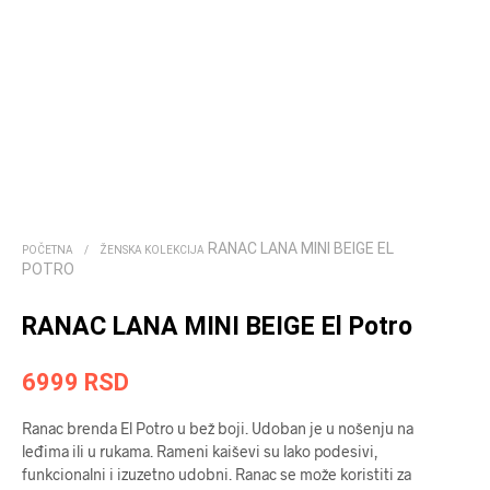
RANAC LANA MINI BEIGE EL
POČETNA
/
ŽENSKA KOLEKCIJA
POTRO
RANAC LANA MINI BEIGE El Potro
6999
RSD
Ranac brenda El Potro u bež boji. Udoban je u nošenju na
leđima ili u rukama. Rameni kaiševi su lako podesivi,
funkcionalni i izuzetno udobni. Ranac se može koristiti za