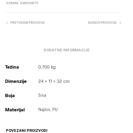
OZNAKA:
SAMSONITE
PRETHODNI PROIZVOD
SLEDEĆI PROIZVOD
DODATNE INFORMACIJE
Težina
0.700 kg
Dimenzije
24 × 11 × 32 cm
Boja
Siva
Materijal
Najlon, PU
POVEZANI PROIZVODI