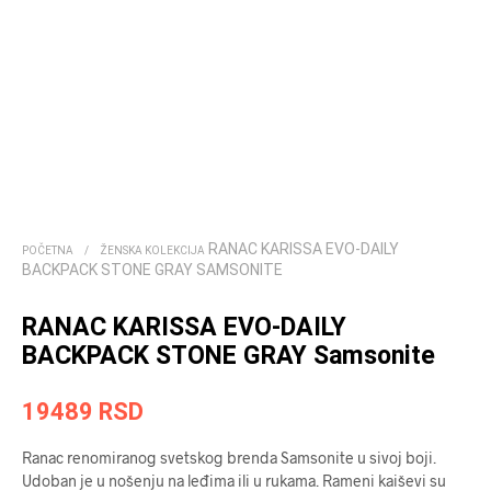
RANAC KARISSA EVO-DAILY
POČETNA
/
ŽENSKA KOLEKCIJA
BACKPACK STONE GRAY SAMSONITE
RANAC KARISSA EVO-DAILY
BACKPACK STONE GRAY Samsonite
19489
RSD
Ranac renomiranog svetskog brenda Samsonite u sivoj boji.
Udoban je u nošenju na leđima ili u rukama. Rameni kaiševi su