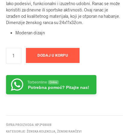
lako podesivi, funkcionalni i izuzetno udobni. Ranac se može
koristiti za dnevne ili sportske aktivnosti. Ovaj ranac je
izrađen od kvalitetnog materijala, koji je otporan na habanje.
Dimenzije ženskog ranca su 24x11x32cm.
Moderan dizajn
DODAJ U KORPU
Torbeonline
Online
Potrebna pomoć? Pitajte nas!
ŠIFRA PROIZVODA:
KP2*08008
KATEGORIJE:
ŽENSKA KOLEKCIJA
,
ŽENSKI RANČEVI