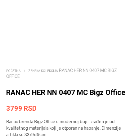
RANAC HER NN 0407 MC BIGZ
POČETNA
/
ŽENSKA KOLEKCIJA
OFFICE
RANAC HER NN 0407 MC Bigz Office
3799
RSD
Ranac brenda Bigz Office u modernoj boji. Izrađen je od
kvalitetnog materijala koji je otporan na habanje. Dimenzije
artikla su 33x9x35cm.