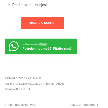
Prostrana unutrašnjost
DODAJ U KORPU
Torbeonline
Online
Potrebna pomoć? Pitajte nas!
ŠIFRA PROIZVODA:
091168422
KATEGORIJE:
ŽENSKA KOLEKCIJA
,
ŽENSKI RANČEVI
OZNAKA:
BIGZ OFFICE
PRETHODNI PROIZVOD
SLEDEĆI PROIZVOD