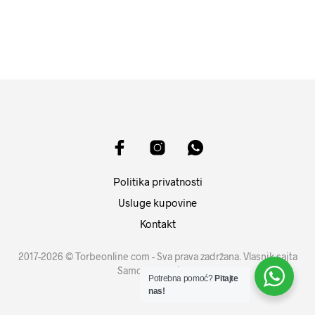
DODAJ U KORPU
Politika privatnosti
Usluge kupovine
Kontakt
2017-2026 © Torbeonline com - Sva prava zadržana. Vlasnik sajta
Samouprava d.o.o.
Potrebna pomoć?
Pitajte
nas!