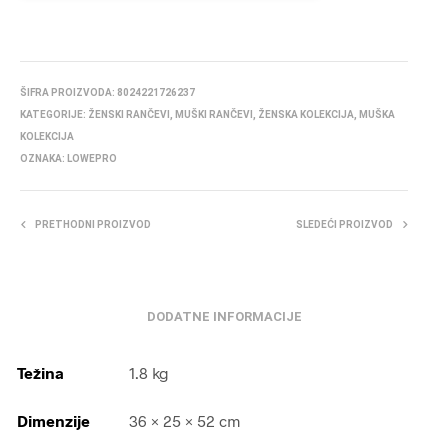
ŠIFRA PROIZVODA:
8024221726237
KATEGORIJE:
ŽENSKI RANČEVI
,
MUŠKI RANČEVI
,
ŽENSKA KOLEKCIJA
,
MUŠKA
KOLEKCIJA
OZNAKA:
LOWEPRO
PRETHODNI PROIZVOD
SLEDEĆI PROIZVOD
DODATNE INFORMACIJE
Težina
1.8 kg
Dimenzije
36 × 25 × 52 cm