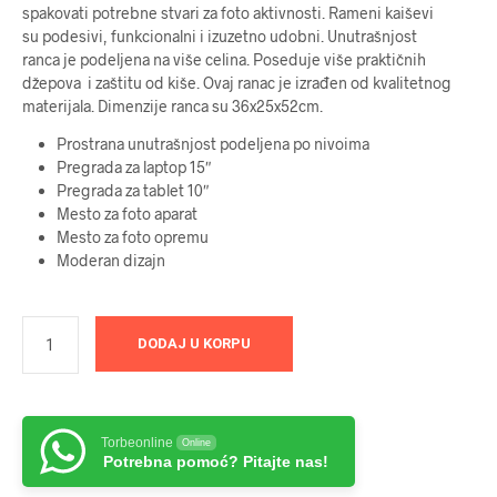
spakovati potrebne stvari za foto aktivnosti. Rameni kaiševi
su podesivi, funkcionalni i izuzetno udobni. Unutrašnjost
ranca je podeljena na više celina. Poseduje više praktičnih
džepova i zaštitu od kiše. Ovaj ranac je izrađen od kvalitetnog
materijala. Dimenzije ranca su 36x25x52cm.
Prostrana unutrašnjost podeljena po nivoima
Pregrada za laptop 15″
Pregrada za tablet 10″
Mesto za foto aparat
Mesto za foto opremu
Moderan dizajn
DODAJ U KORPU
Torbeonline
Online
Potrebna pomoć? Pitajte nas!