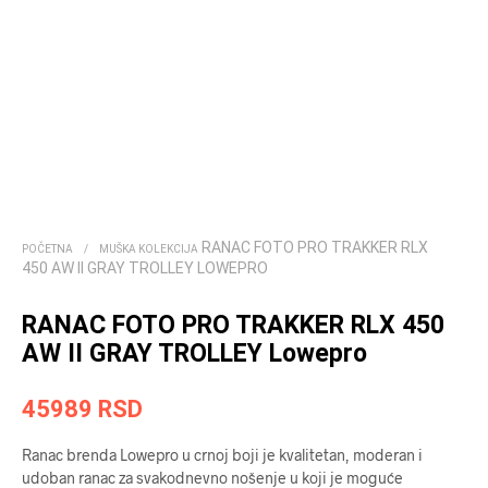
RANAC FOTO PRO TRAKKER RLX
POČETNA
/
MUŠKA KOLEKCIJA
450 AW II GRAY TROLLEY LOWEPRO
RANAC FOTO PRO TRAKKER RLX 450
AW II GRAY TROLLEY Lowepro
45989
RSD
Ranac brenda Lowepro u crnoj boji je kvalitetan, moderan i
udoban ranac za svakodnevno nošenje u koji je moguće