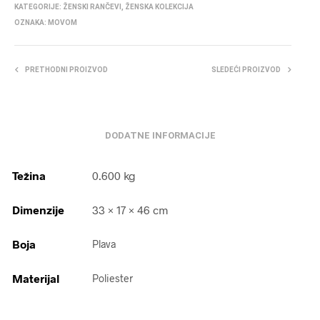
KATEGORIJE:
ŽENSKI RANČEVI
,
ŽENSKA KOLEKCIJA
OZNAKA:
MOVOM
PRETHODNI PROIZVOD
SLEDEĆI PROIZVOD
DODATNE INFORMACIJE
Težina
0.600 kg
Dimenzije
33 × 17 × 46 cm
Boja
Plava
Materijal
Poliester