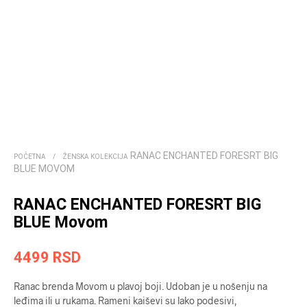
RANAC ENCHANTED FORESRT BIG
POČETNA
/
ŽENSKA KOLEKCIJA
BLUE MOVOM
RANAC ENCHANTED FORESRT BIG
BLUE Movom
4499
RSD
Ranac brenda Movom u plavoj boji. Udoban je u nošenju na
leđima ili u rukama. Rameni kaiševi su lako podesivi,