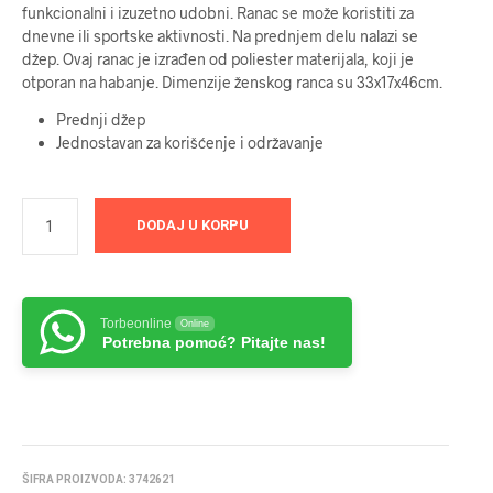
funkcionalni i izuzetno udobni. Ranac se može koristiti za
dnevne ili sportske aktivnosti. Na prednjem delu nalazi se
džep. Ovaj ranac je izrađen od poliester materijala, koji je
otporan na habanje. Dimenzije ženskog ranca su 33x17x46cm.
Prednji džep
Jednostavan za korišćenje i održavanje
DODAJ U KORPU
Torbeonline
Online
Potrebna pomoć? Pitajte nas!
ŠIFRA PROIZVODA:
3742621