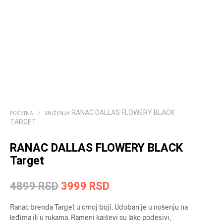
RANAC DALLAS FLOWERY BLACK
POČETNA
/
SNIŽENJA
TARGET
RANAC DALLAS FLOWERY BLACK
Target
Originalna
Trenutna
4899
RSD
3999
RSD
cena
cena
Ranac brenda Target u crnoj boji. Udoban je u nošenju na
je
je:
leđima ili u rukama. Rameni kaiševi su lako podesivi,