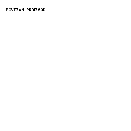
POVEZANI PROIZVODI
11599
RSD
11599
RSD
DODAJ U KORPU
DODAJ U KORPU