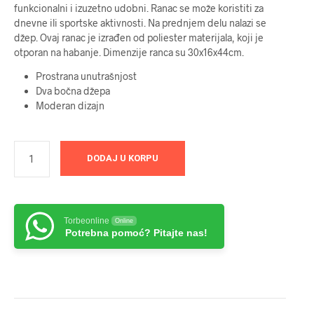
funkcionalni i izuzetno udobni. Ranac se može koristiti za
bila:
3999 RSD.
dnevne ili sportske aktivnosti. Na prednjem delu nalazi se
džep. Ovaj ranac je izrađen od poliester materijala, koji je
4899 RSD.
otporan na habanje. Dimenzije ranca su 30x16x44cm.
Prostrana unutrašnjost
Dva bočna džepa
Moderan dizajn
DODAJ U KORPU
Torbeonline
Online
Potrebna pomoć? Pitajte nas!