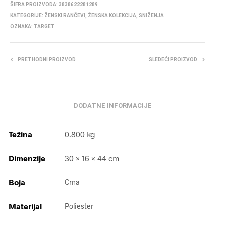
ŠIFRA PROIZVODA:
3838622281289
KATEGORIJE:
ŽENSKI RANČEVI
,
ŽENSKA KOLEKCIJA
,
SNIŽENJA
OZNAKA:
TARGET
PRETHODNI PROIZVOD
SLEDEĆI PROIZVOD
DODATNE INFORMACIJE
Težina
0.800 kg
Dimenzije
30 × 16 × 44 cm
Boja
Crna
Materijal
Poliester