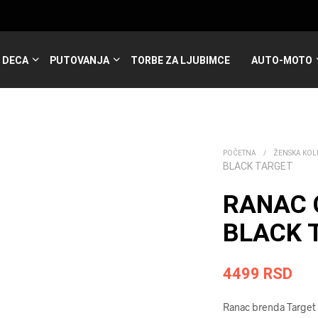
DECA
PUTOVANJA
TORBE ZA LJUBIMCE
AUTO-MOTO
POČETNA
/
ŽENSKA KOL
BLACK TARGET
RANAC 
BLACK T
4499
RSD
Ranac brenda Target u