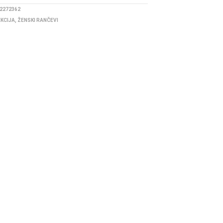
2272362
EKCIJA
,
ŽENSKI RANČEVI