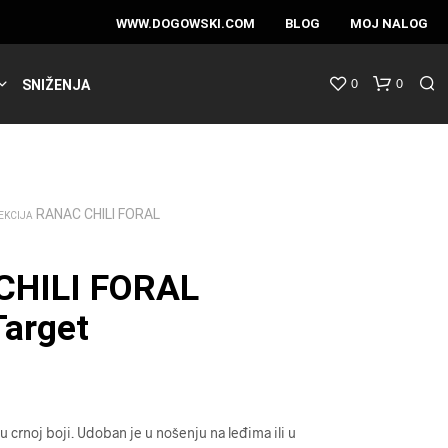
WWW.DOGOWSKI.COM
BLOG
MOJ NALOG
0
0
SNIŽENJA
RANAC CHILI FORAL
EKCIJA
CHILI FORAL
arget
 crnoj boji. Udoban je u nošenju na leđima ili u