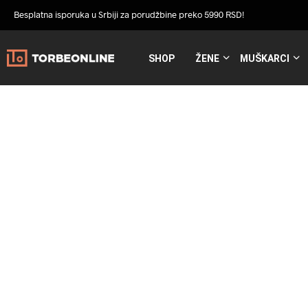
Besplatna isporuka u Srbiji za porudžbine preko 5990 RSD!
SHOP
ŽENE
MUŠKARCI