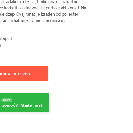
i su lako podesivi, funkcionalni i izuzetno
 koristiti za dnevne ili sportske aktivnosti. Na
se džep. Ovaj ranac je izrađen od poliester
tporan na habanje. Dimenzije ranca su
ašnjost
a
DODAJ U KORPU
e
Online
 pomoć? Pitajte nas!