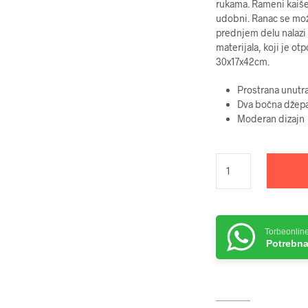
rukama. Rameni kaišev
udobni. Ranac se može
prednjem delu nalazi 
materijala, koji je o
30x17x42cm.
Prostrana unutr
Dva bočna džep
Moderan dizajn
Torbeonlin
Potrebna