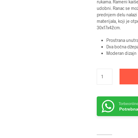
rukama. Rameni kaišev
udobni. Ranac se može
prednjem delu nalazi 
materijala, koji je o
30x17x42cm.
Prostrana unutr
Dva bočna džep
Moderan dizajn
Torbeonlin
Potrebna