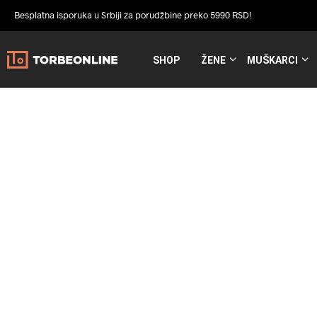
Besplatna isporuka u Srbiji za porudžbine preko 5990 RSD!
SHOP
ŽENE
MUŠKARCI