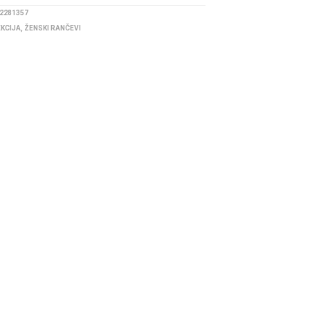
2281357
EKCIJA
,
ŽENSKI RANČEVI