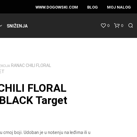
WWW.DOGOWSKI.COM
BLOG
MOJ NALOG
0
0
SNIŽENJA
RANAC CHILI FLORAL
EKCIJA
ET
CHILI FLORAL
BLACK Target
 crnoj boji. Udoban je u nošenju na leđima ili u