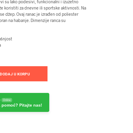
i su lako podesivi, funkcionalni i izuzetno
 koristiti za dnevne ili sportske aktivnosti. Na
se džep. Ovaj ranac je izrađen od poliester
tporan na habanje. Dimenzije ranca su
ašnjost
a
DODAJ U KORPU
e
Online
 pomoć? Pitajte nas!