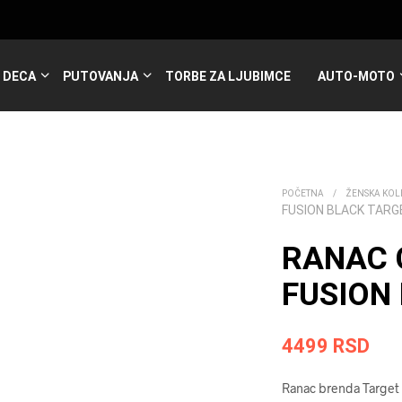
DECA
PUTOVANJA
TORBE ZA LJUBIMCE
AUTO-MOTO
POČETNA
/
ŽENSKA KOL
FUSION BLACK TARG
RANAC 
FUSION 
4499
RSD
Ranac brenda Target u