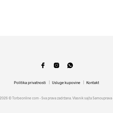
12599
RSD
10099
RSD
DODAJ U KORPU
DODAJ U KORPU
Politika privatnosti
Usluge kupovine
Kontakt
2026 © Torbeonline com - Sva prava zadržana. Vlasnik sajta Samouprava 