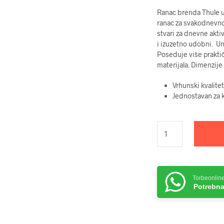
Ranac brenda Thule u
ranac za svakodnevno
stvari za dnevne akti
i izuzetno udobni. Un
Poseduje više prakti
materijala. Dimenzij
Vrhunski kvalitet
Jednostavan za k
Torbeonlin
Potrebna