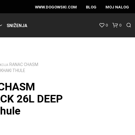
WWW.DOGOWSKI.COM
BLOG
MOJ NALOG
0
0
SNIŽENJA
RANAC CHASM
KCIJA
 KHAKI THULE
 CHASM
CK 26L DEEP
hule