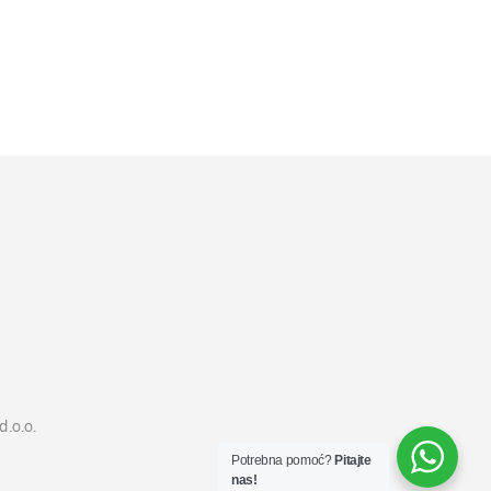
11599
RSD
DODAJ U KORPU
d.o.o.
Potrebna pomoć?
Pitajte
nas!