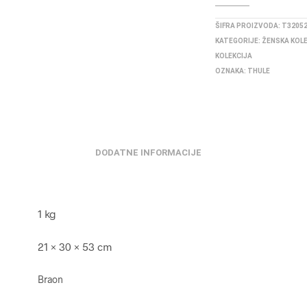
ŠIFRA PROIZVODA:
T3205
KATEGORIJE:
ŽENSKA KOL
KOLEKCIJA
OZNAKA:
THULE
DODATNE INFORMACIJE
1 kg
21 × 30 × 53 cm
Braon