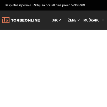
Besplatna isporuka u Srbiji za porudžbine preko 5990 RSD!
SHOP
ŽENE
MUŠKARCI