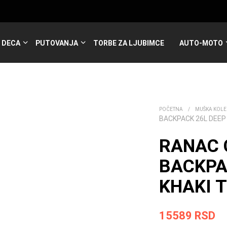
DECA
PUTOVANJA
TORBE ZA LJUBIMCE
AUTO-MOTO
POČETNA
/
MUŠKA KOLE
BACKPACK 26L DEEP
RANAC
BACKPA
KHAKI T
15589
RSD