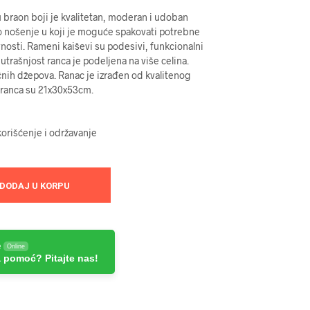
 braon boji je kvalitetan, moderan i udoban
 nošenje u koji je moguće spakovati potrebne
vnosti. Rameni kaiševi su podesivi, funkcionalni
utrašnjost ranca je podeljena na više celina.
čnih džepova. Ranac je izrađen od kvalitenog
e ranca su 21x30x53cm.
orišćenje i održavanje
DODAJ U KORPU
e
Online
 pomoć? Pitajte nas!