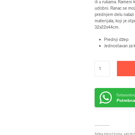
ili u rukama. Rameni k
udobni. Ranac se može
prednjem delu nalazi 
materijala, koji je o
32x22x44cm.
Prednji džep
Jednostavan za k
Torbeonlin
Potrebna
ŠIFRA PROIZVODA:
685252