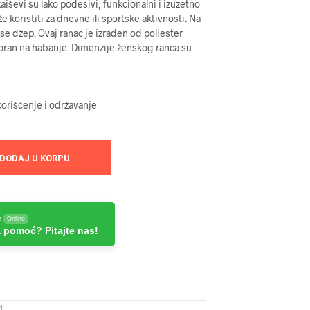
aiševi su lako podesivi, funkcionalni i izuzetno
 koristiti za dnevne ili sportske aktivnosti. Na
se džep. Ovaj ranac je izrađen od poliester
tporan na habanje. Dimenzije ženskog ranca su
orišćenje i održavanje
DODAJ U KORPU
e
Online
 pomoć? Pitajte nas!
1