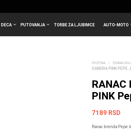
DECA
PUTOVANJA
TORBE ZA LJUBIMCE
AUTO-MOTO
POČETNA
/
ŽENSKA KOL
SANDRA PINK PEPE 
RANAC 
PINK Pe
7189
RSD
Ranac brenda Pepe Je