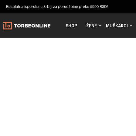
Besplatna isporuka u Srbiji za porudžbine preko 5990 RSD!
SHOP
ŽENE
MUŠKARCI