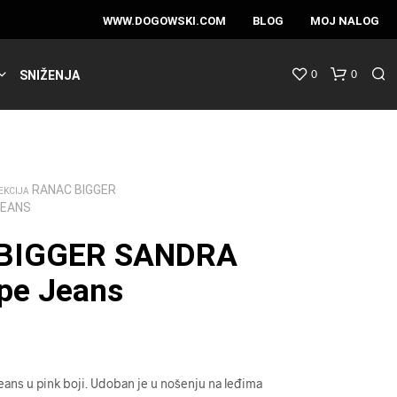
WWW.DOGOWSKI.COM
BLOG
MOJ NALOG
0
0
SNIŽENJA
RANAC BIGGER
EKCIJA
JEANS
BIGGER SANDRA
pe Jeans
ans u pink boji. Udoban je u nošenju na leđima