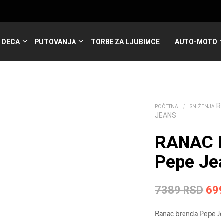
DECA
PUTOVANJA
TORBE ZA LJUBIMCE
AUTO-MOTO
R
POČETNA
/
SNIŽENJA
JEANS
RANAC B
Pepe Je
Ori
7389
RSD
69
ce
Ranac brenda Pepe Je