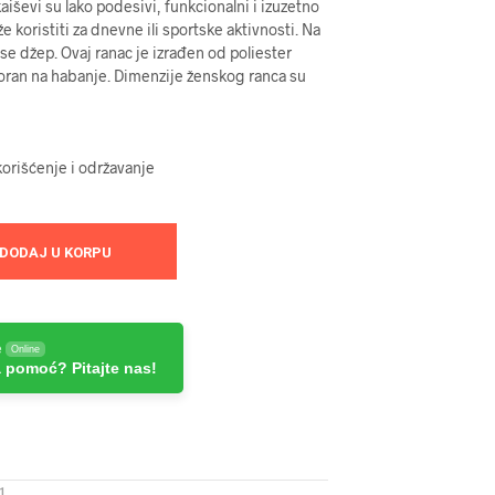
je:
aiševi su lako podesivi, funkcionalni i izuzetno
 koristiti za dnevne ili sportske aktivnosti. Na
:
6999 RSD.
se džep. Ovaj ranac je izrađen od poliester
89 RSD.
tporan na habanje. Dimenzije ženskog ranca su
orišćenje i održavanje
DODAJ U KORPU
e
Online
 pomoć? Pitajte nas!
1