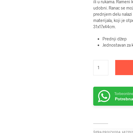
je
ili u rukama. Rameni k
udobni. Ranac se može
bila
prednjem delu nalazi 
73
materijala, koji je o
31x17x44cm.
Prednji džep
Jednostavan za k
Torbeonlin
Potrebna
ŠIFRA PROIZVODA:
687232