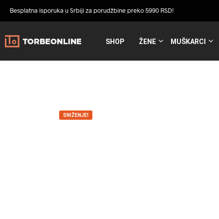
Besplatna isporuka u Srbiji za porudžbine preko 5990 RSD!
SHOP
ŽENE
MUŠKARCI
SNIŽENJE!