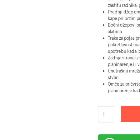
zaštitu radnika, 
Prednji džep om
kape pri brzim 
Bočni džepovi om
alatima
Traka za pojas p
pokretljivosti na
upotrebu kada i
Zadnja strana i
planinarenje ili
Unutrašnji mreža
stvari
Omče za pričvrš
planinarenje kad