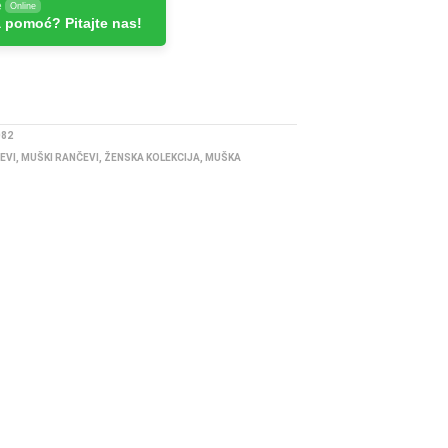
e
Online
 pomoć? Pitajte nas!
082
EVI
,
MUŠKI RANČEVI
,
ŽENSKA KOLEKCIJA
,
MUŠKA