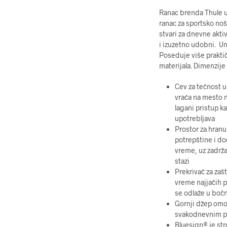
Ranac brenda Thule u 
ranac za sportsko no
stvari za dnevne akti
i izuzetno udobni. Un
Poseduje više prakti
materijala. Dimenzij
Cev za tečnost u
vraća na mesto n
lagani pristup k
upotrebljava
Prostor za hranu
potrepštine i do
vreme, uz zadrža
stazi
Prekrivač za zaš
vreme najjačih p
se odlaže u bočn
Gornji džep omo
svakodnevnim pr
Bluesign® je str