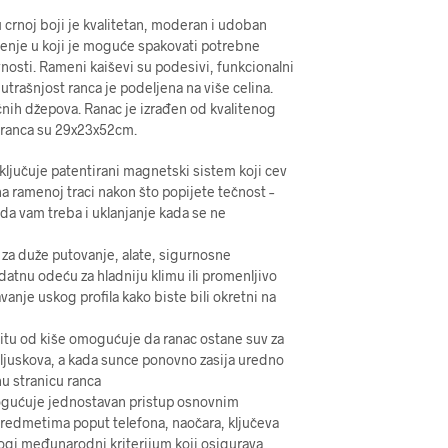
crnoj boji je kvalitetan, moderan i udoban
šenje u koji je moguće spakovati potrebne
vnosti. Rameni kaiševi su podesivi, funkcionalni
utrašnjost ranca je podeljena na više celina.
čnih džepova. Ranac je izrađen od kvalitenog
e ranca su 29x23x52cm.
ključuje patentirani magnetski sistem koji cev
a ramenoj traci nakon što popijete tečnost –
ada vam treba i uklanjanje kada se ne
 za duže putovanje, alate, sigurnosne
datnu odeću za hladniju klimu ili promenljivo
vanje uskog profila kako biste bili okretni na
titu od kiše omogućuje da ranac ostane suv za
ljuskova, a kada sunce ponovno zasija uredno
u stranicu ranca
gućuje jednostavan pristup osnovnim
edmetima poput telefona, naočara, ključeva
ogi međunarodni kriterijum koji osigurava