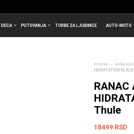
DECA
PUTOVANJA
TORBE ZA LJUBIMCE
AUTO-MOTO
POČETNA
/
MUŠKA KOLE
HIDRATATION BLACK
RANAC 
HIDRAT
Thule
18499
RSD