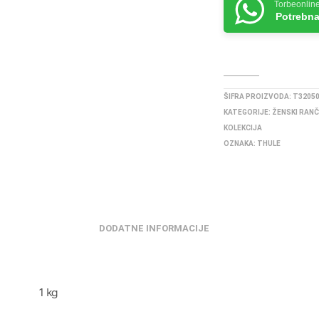
Torbeonlin
Potrebna
ŠIFRA PROIZVODA:
T3205
KATEGORIJE:
ŽENSKI RANČ
KOLEKCIJA
OZNAKA:
THULE
DODATNE INFORMACIJE
1 kg