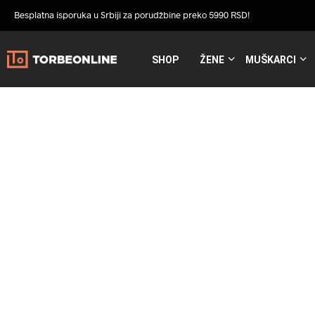
Besplatna isporuka u Srbiji za porudžbine preko 5990 RSD!
SHOP
ŽENE
MUŠKARCI