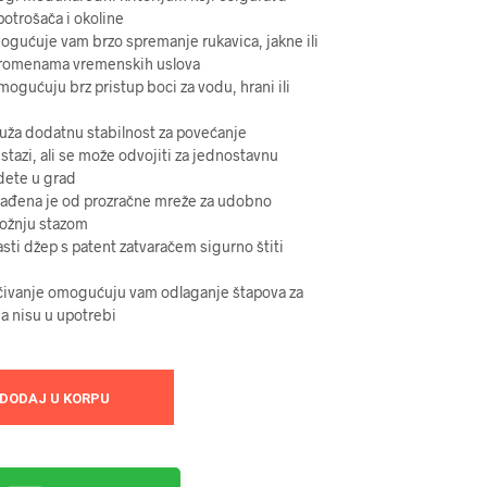
potrošača i okoline
ogućuje vam brzo spremanje rukavica, jakne ili
promenama vremenskih uslova
ogućuju brz pristup boci za vodu, hrani ili
ruža dodatnu stabilnost za povećanje
 stazi, ali se može odvojiti za jednostavnu
dete u grad
zrađena je od prozračne mreže za udobno
 vožnju stazom
sti džep s patent zatvaračem sigurno štiti
ćivanje omogućuju vam odlaganje štapova za
a nisu u upotrebi
DODAJ U KORPU