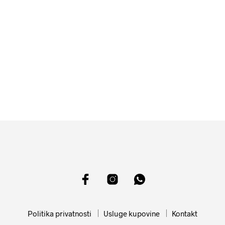
11599
RSD
10099
RSD
DODAJ U KORPU
DODAJ U KORPU
Politika privatnosti
Usluge kupovine
Kontakt