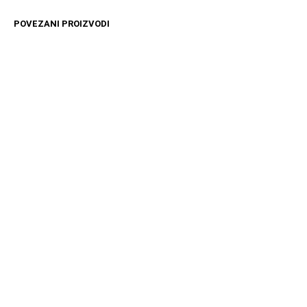
POVEZANI PROIZVODI
12599
RSD
4499
RSD
DODAJ U KORPU
DODAJ U KORPU