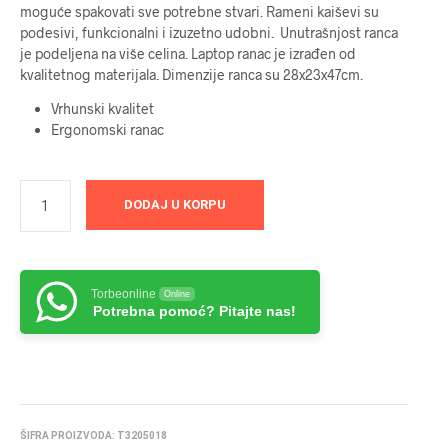
moguće spakovati sve potrebne stvari. Rameni kaiševi su
podesivi, funkcionalni i izuzetno udobni. Unutrašnjost ranca
je podeljena na više celina. Laptop ranac je izrađen od
kvalitetnog materijala. Dimenzije ranca su 28x23x47cm.
Vrhunski kvalitet
Ergonomski ranac
DODAJ U KORPU
Torbeonline
Online
Potrebna pomoć? Pitajte nas!
ŠIFRA PROIZVODA:
T3205018