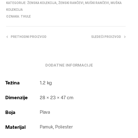
KATEGORIJE:
ŽENSKA KOLEKCIJA
,
ŽENSKI RANČEVI
,
MUŠKI RANČEVI
,
MUŠKA
KOLEKCIJA
OZNAKA:
THULE
PRETHODNI PROIZVOD
SLEDEĆI PROIZVOD
DODATNE INFORMACIJE
Težina
1.2 kg
Dimenzije
28 × 23 × 47 cm
Boja
Plava
Materijal
Pamuk, Poliester