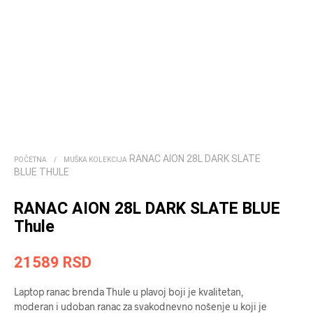
RANAC AION 28L DARK SLATE
POČETNA
/
MUŠKA KOLEKCIJA
BLUE THULE
RANAC AION 28L DARK SLATE BLUE
Thule
21589
RSD
Laptop ranac brenda Thule u plavoj boji je kvalitetan,
moderan i udoban ranac za svakodnevno nošenje u koji je