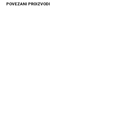
POVEZANI PROIZVODI
4499
RSD
10599
RSD
DODAJ U KORPU
DODAJ U KORPU