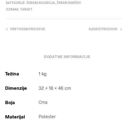
KATEGORIJE:
ŽENSKA KOLEKCIJA
,
ŽENSKI RANČEVI
OZNAKA:
TARGET
PRETHODNI PROIZVOD
SLEDEĆI PROIZVOD
DODATNE INFORMACIJE
Težina
1 kg
Dimenzije
32 × 18 × 46 cm
Boja
Crna
Materijal
Poliester