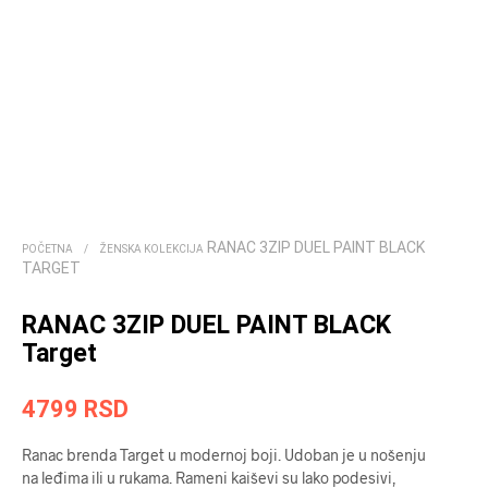
RANAC 3ZIP DUEL PAINT BLACK
POČETNA
/
ŽENSKA KOLEKCIJA
TARGET
RANAC 3ZIP DUEL PAINT BLACK
Target
4799
RSD
Ranac brenda Target u modernoj boji. Udoban je u nošenju
na leđima ili u rukama. Rameni kaiševi su lako podesivi,