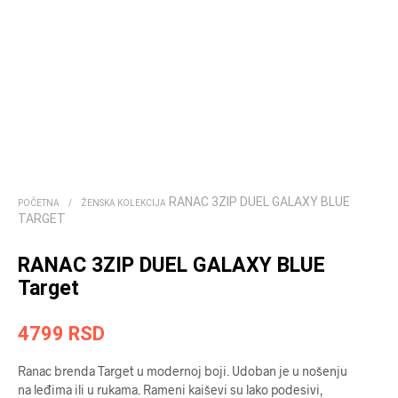
RANAC 3ZIP DUEL GALAXY BLUE
POČETNA
/
ŽENSKA KOLEKCIJA
TARGET
RANAC 3ZIP DUEL GALAXY BLUE
Target
4799
RSD
Ranac brenda Target u modernoj boji. Udoban je u nošenju
na leđima ili u rukama. Rameni kaiševi su lako podesivi,