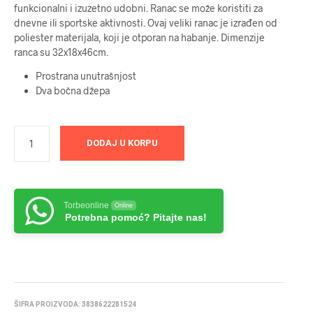
funkcionalni i izuzetno udobni. Ranac se može koristiti za
dnevne ili sportske aktivnosti. Ovaj veliki ranac je izrađen od
poliester materijala, koji je otporan na habanje. Dimenzije
ranca su 32x18x46cm.
Prostrana unutrašnjost
Dva bočna džepa
DODAJ U KORPU
Torbeonline
Online
Potrebna pomoć? Pitajte nas!
ŠIFRA PROIZVODA:
3838622281524