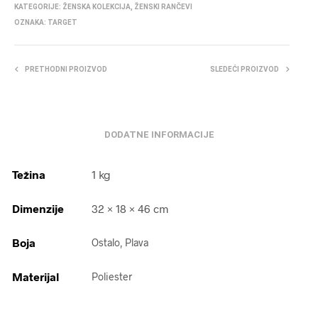
KATEGORIJE:
ŽENSKA KOLEKCIJA
,
ŽENSKI RANČEVI
OZNAKA:
TARGET
PRETHODNI PROIZVOD
SLEDEĆI PROIZVOD
DODATNE INFORMACIJE
Težina
1 kg
Dimenzije
32 × 18 × 46 cm
Boja
Ostalo, Plava
Materijal
Poliester