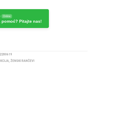
e
Online
 pomoć? Pitajte nas!
2280619
EKCIJA
,
ŽENSKI RANČEVI