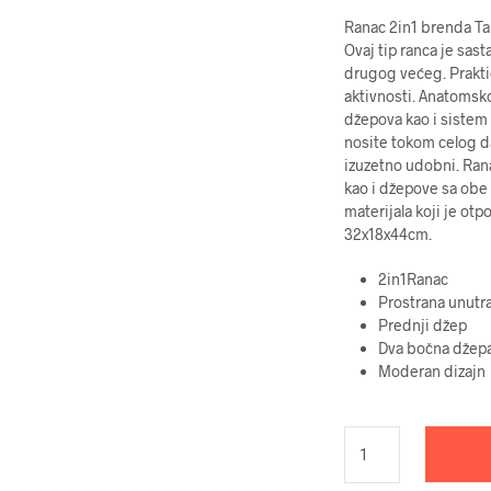
Ranac 2in1 brenda Tar
Ovaj tip ranca je sas
drugog većeg. Praktič
aktivnosti. Anatomsk
džepova kao i sistem
nosite tokom celog da
izuzetno udobni. Ran
kao i džepove sa obe 
materijala koji je ot
32x18x44cm.
2in1Ranac
Prostrana unutr
Prednji džep
Dva bočna džep
Moderan dizajn