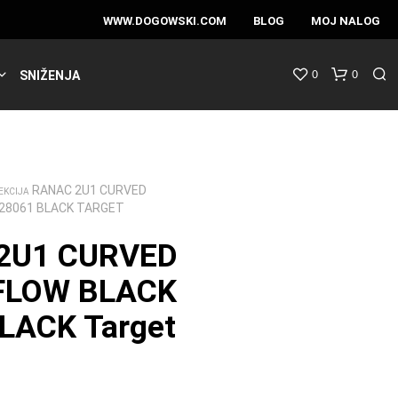
WWW.DOGOWSKI.COM
BLOG
MOJ NALOG
0
0
SNIŽENJA
RANAC 2U1 CURVED
EKCIJA
28061 BLACK TARGET
2U1 CURVED
FLOW BLACK
LACK Target