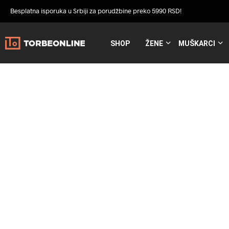
Besplatna isporuka u Srbiji za porudžbine preko 5990 RSD!
SHOP
ŽENE
MUŠKARCI