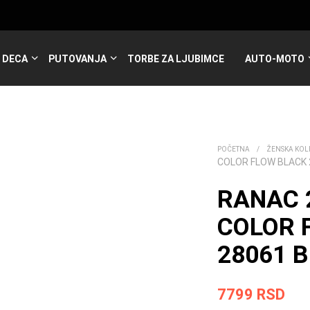
DECA
PUTOVANJA
TORBE ZA LJUBIMCE
AUTO-MOTO
POČETNA
/
ŽENSKA KOL
COLOR FLOW BLACK 
RANAC 
COLOR 
28061 B
7799
RSD