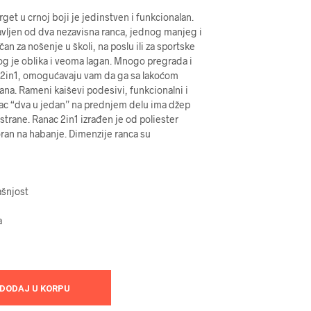
get u crnoj boji je jedinstven i funkcionalan.
tavljen od dva nezavisna ranca, jednog manjeg i
an za nošenje u školi, na poslu ili za sportske
og je oblika i veoma lagan. Mnogo pregrada i
 2in1, omogućavaju vam da ga sa lakoćom
na. Rameni kaiševi podesivi, funkcionalni i
ac “dva u jedan” na prednjem delu ima džep
strane. Ranac 2in1 izrađen je od poliester
poran na habanje. Dimenzije ranca su
ašnjost
a
DODAJ U KORPU