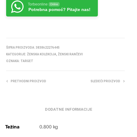
Torbeonline
Online
Potrebna pomoć? Pitajte nas!
ŠIFRA PROIZVODA:
3838622276445
KATEGORIJE:
ŽENSKA KOLEKCIJA
,
ŽENSKI RANČEVI
OZNAKA:
TARGET
PRETHODNI PROIZVOD
SLEDEĆI PROIZVOD
DODATNE INFORMACIJE
Težina
0.800 kg