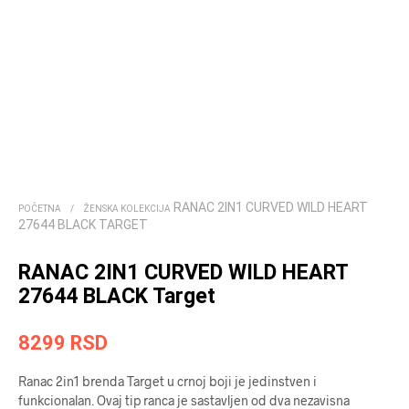
RANAC 2IN1 CURVED WILD HEART
POČETNA
/
ŽENSKA KOLEKCIJA
27644 BLACK TARGET
RANAC 2IN1 CURVED WILD HEART
27644 BLACK Target
8299
RSD
Ranac 2in1 brenda Target u crnoj boji je jedinstven i
funkcionalan. Ovaj tip ranca je sastavljen od dva nezavisna