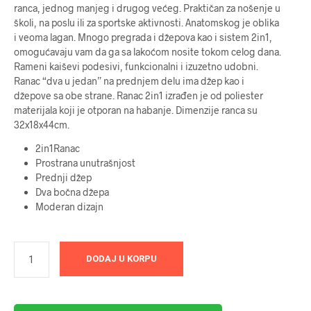
ranca, jednog manjeg i drugog većeg. Praktičan za nošenje u
školi, na poslu ili za sportske aktivnosti. Anatomskog je oblika
i veoma lagan. Mnogo pregrada i džepova kao i sistem 2in1,
omogućavaju vam da ga sa lakoćom nosite tokom celog dana.
Rameni kaiševi podesivi, funkcionalni i izuzetno udobni.
Ranac “dva u jedan” na prednjem delu ima džep kao i
džepove sa obe strane. Ranac 2in1 izrađen je od poliester
materijala koji je otporan na habanje. Dimenzije ranca su
32x18x44cm.
2in1Ranac
Prostrana unutrašnjost
Prednji džep
Dva bočna džepa
Moderan dizajn
DODAJ U KORPU