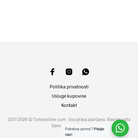
17999
RSD
DODAJ U KORPU
DODAJ U KORPU
Politika privatnosti
Usluge kupovine
Kontakt
2017-2026 © Torbeonline com - Sva prava zadržana. Vlasnik sajta
Samouprava d.o.o.
Potrebna pomoć?
Pitajte
nas!