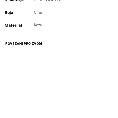
Boja
Crna
Materijal
Koža
POVEZANI PROIZVODI