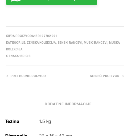
ŠIFRA PROIZVODA:
BR107702.001
KATEGORIJE:
ŽENSKA KOLEKCIJA
,
ŽENSKI RANČEVI
,
MUŠKI RANČEVI
,
MUŠKA
KOLEKCIJA
OZNAKA:
BRIC'S
PRETHODNI PROIZVOD
SLEDEĆI PROIZVOD
DODATNE INFORMACIJE
Težina
1.5 kg
Dimenzije
32 × 16 × 40 cm