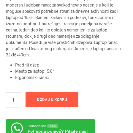
moderan i udoban ranac za svakodnevno nošenje u koji je
moguće spakovati potrebne stvari za dnevne aktivnosti kao i
laptop od 15.6″. Rameni kaiševi su podesivi, funkcionalni i
izuzetno udobni. Unutrašnjost ranca je podeljena na više
celina. Jedan deo koji je obložen namenjen je za laptop
računare, dok je drugi deo namenjen za odlaganje
dokumenta. Poseduje više praktičnih džepova. Laptop ranac
je izrađen od kvalitetnog materijala. Dimenzije laptop ranca su
32x16x40cm.
Prednji džep
Mesto za laptop 15.6″
Ergonomski ranac
DODAJ U KORPU
Torbeonline
Online
Potrebna pomoć? Pitajte nas!