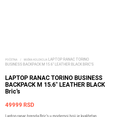
LAPTOP RANAC TORINO
POČETNA
/
MUŠKA KOLEKCIJA
BUSINESS BACKPACK M 15.6″ LEATHER BLACK BRIC’S
LAPTOP RANAC TORINO BUSINESS
BACKPACK M 15.6″ LEATHER BLACK
Bric’s
49999
RSD
Laptop ranac brenda Bric’s u modernoj boji je kvalitetan,